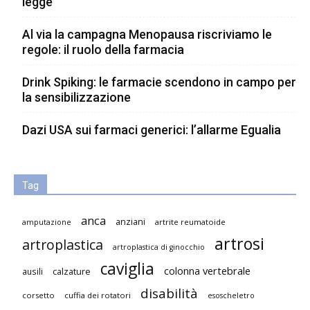
legge
Al via la campagna Menopausa riscriviamo le
regole: il ruolo della farmacia
Drink Spiking: le farmacie scendono in campo per
la sensibilizzazione
Dazi USA sui farmaci generici: l’allarme Egualia
Tag
anca
anziani
artrite reumatoide
amputazione
artrosi
artroplastica
artroplastica di ginocchio
caviglia
colonna vertebrale
ausili
calzature
disabilità
corsetto
cuffia dei rotatori
esoscheletro