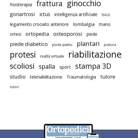
ginocchio
frattura
fisioterapia
gonartrosi
ictus
intelligenza artificiale
Isico
lombalgia
legamento crociato anteriore
mano
ortopedia
osteoporosi
ortesi
piede
plantari
piede diabetico
piede piatto
postura
riabilitazione
protesi
realtà virtuale
scoliosi
stampa 3D
spalla
sport
studio
tutore
teleriabilitazione
Traumatologia
tutori