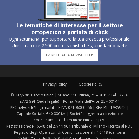
Le tematiche di interesse per il settore
ortopedico a portata di click
Ogni settimana, per supportare la tua crescita professionale.
Unisciti a oltre 2.500 professionisti che già ne fanno parte
ISCRIVITI ALLA NEWSLETTER
Privacy Policy
Cookie Policy
© Helyx srl a socio unico | Milano: Via Eritrea, 21 – 20157 Tel +39 02
2772 991 (Sede legale) | Roma: Viale dell'Arte, 25 - 00144
PEC helyx.srl@legalmail.it | P.IVA 07106000966 | REA MI - 1935962 |
Capitale Sociale: €40.000 i.v. | Società soggetta a direzione e
coordinamento di Tecniche Nuove S.p.A.
Registrazione: N. 6548 del 27/4/1964 Tribunale di Milano - Iscritta al ROC
Registro degli Operatori di Comunicazione al n° 6419 (delibera
236/01/Cons del 30.6.01 dell'Autorità per le Garanzie nelle