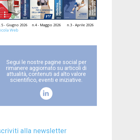
.5 - Giugno 2026
n.4 - Maggio 2026
n.3 - Aprile 2026
icola Web
Segui le nostre pagine social per
rimanere aggiornato su articoli di
attualità, contenuti ad alto valore
scientifico, eventi e iniziative.
scriviti alla newsletter