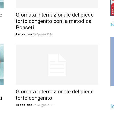
e
Giornata internazionale del piede
torto congenito con la metodica
n
Ed
Ponseti
Redazione
29 Agosto 2014
Giornata internazionale del piede
i
torto congenito
Redazione
27 Giugno 2013
I