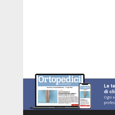
Le t
di cl
Ogni s
profes