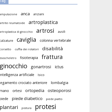
Tag
anca
anziani
amputazione
artroplastica
artrite reumatoide
artrosi
ausili
artroplastica di ginocchio
caviglia
colonna vertebrale
calzature
disabilità
corsetto
cuffia dei rotatori
frattura
fisioterapia
esoscheletro
ginocchio
gonartrosi
ictus
intelligenza artificiale
Isico
lombalgia
legamento crociato anteriore
ortopedia
osteoporosi
mano
ortesi
piede diabetico
piede
piede piatto
protesi
plantari
postura