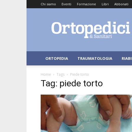
Chi siamo
Eventi
Formazione
Libri
Abbonati
Ortopedici
e
Sanitari
ORTOPEDIA
TRAUMATOLOGIA
RIAB
Home
Tags
Piede torto
Tag: piede torto