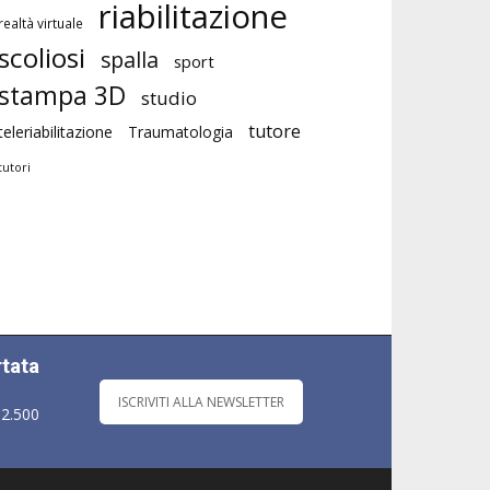
riabilitazione
realtà virtuale
scoliosi
spalla
sport
stampa 3D
studio
tutore
teleriabilitazione
Traumatologia
tutori
rtata
ISCRIVITI ALLA NEWSLETTER
 2.500