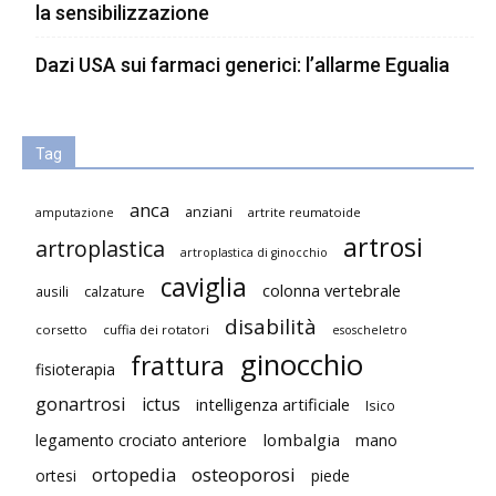
la sensibilizzazione
Dazi USA sui farmaci generici: l’allarme Egualia
Tag
anca
anziani
artrite reumatoide
amputazione
artrosi
artroplastica
artroplastica di ginocchio
caviglia
colonna vertebrale
ausili
calzature
disabilità
corsetto
cuffia dei rotatori
esoscheletro
ginocchio
frattura
fisioterapia
gonartrosi
ictus
intelligenza artificiale
Isico
lombalgia
legamento crociato anteriore
mano
ortopedia
osteoporosi
ortesi
piede