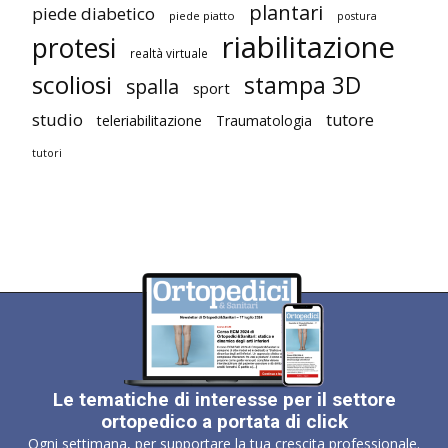
plantari
piede diabetico
piede piatto
postura
riabilitazione
protesi
realtà virtuale
scoliosi
stampa 3D
spalla
sport
studio
tutore
teleriabilitazione
Traumatologia
tutori
Le tematiche di interesse per il settore
ortopedico a portata di click
Ogni settimana, per supportare la tua crescita professionale.