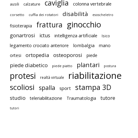
caviglia
colonna vertebrale
ausili
calzature
disabilità
corsetto
cuffia dei rotatori
esoscheletro
ginocchio
frattura
fisioterapia
gonartrosi
ictus
intelligenza artificiale
Isico
lombalgia
legamento crociato anteriore
mano
ortopedia
osteoporosi
ortesi
piede
plantari
piede diabetico
piede piatto
postura
riabilitazione
protesi
realtà virtuale
scoliosi
stampa 3D
spalla
sport
studio
tutore
teleriabilitazione
Traumatologia
tutori