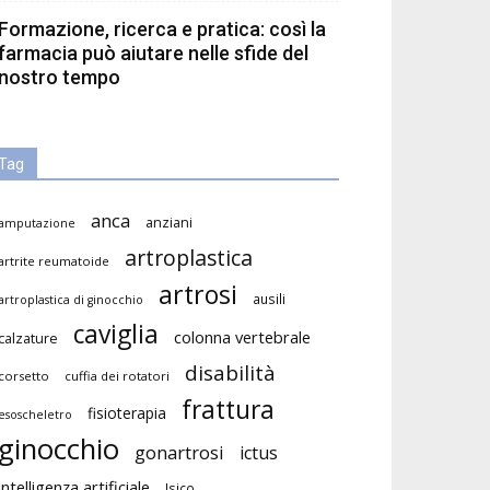
Formazione, ricerca e pratica: così la
farmacia può aiutare nelle sfide del
nostro tempo
Tag
anca
anziani
amputazione
artroplastica
artrite reumatoide
artrosi
ausili
artroplastica di ginocchio
caviglia
colonna vertebrale
calzature
disabilità
corsetto
cuffia dei rotatori
frattura
fisioterapia
esoscheletro
ginocchio
gonartrosi
ictus
intelligenza artificiale
Isico