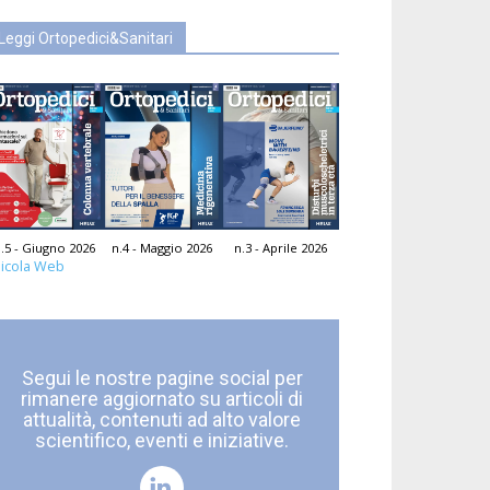
Leggi Ortopedici&Sanitari
.5 - Giugno 2026
n.4 - Maggio 2026
n.3 - Aprile 2026
icola Web
Segui le nostre pagine social per
rimanere aggiornato su articoli di
attualità, contenuti ad alto valore
scientifico, eventi e iniziative.