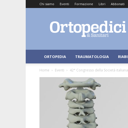
Chi siamo
Eventi
Formazione
Libri
Abbonati
Ortopedici
e
Sanitari
ORTOPEDIA
TRAUMATOLOGIA
RIAB
Home
Eventi
42° Congresso della Società italiana