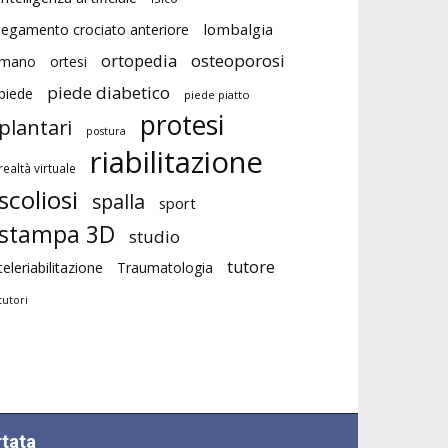
lombalgia
legamento crociato anteriore
ortopedia
osteoporosi
mano
ortesi
piede diabetico
piede
piede piatto
protesi
plantari
postura
riabilitazione
realtà virtuale
scoliosi
spalla
sport
stampa 3D
studio
tutore
teleriabilitazione
Traumatologia
tutori
rtata