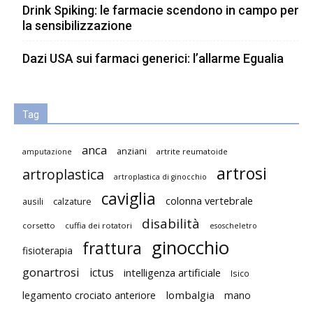
Drink Spiking: le farmacie scendono in campo per
la sensibilizzazione
Dazi USA sui farmaci generici: l’allarme Egualia
Tag
anca
anziani
artrite reumatoide
amputazione
artrosi
artroplastica
artroplastica di ginocchio
caviglia
colonna vertebrale
ausili
calzature
disabilità
corsetto
cuffia dei rotatori
esoscheletro
ginocchio
frattura
fisioterapia
gonartrosi
ictus
intelligenza artificiale
Isico
lombalgia
legamento crociato anteriore
mano