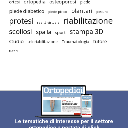
ortopedia
osteoporosi
ortesi
piede
plantari
piede diabetico
piede piatto
postura
riabilitazione
protesi
realtà virtuale
scoliosi
stampa 3D
spalla
sport
studio
tutore
teleriabilitazione
Traumatologia
tutori
Le tematiche di interesse per il settore
ortopedico a portata di click