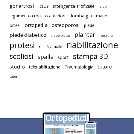
gonartrosi
ictus
intelligenza artificiale
Isico
lombalgia
legamento crociato anteriore
mano
ortopedia
osteoporosi
ortesi
piede
plantari
piede diabetico
piede piatto
postura
riabilitazione
protesi
realtà virtuale
scoliosi
stampa 3D
spalla
sport
studio
tutore
teleriabilitazione
Traumatologia
tutori