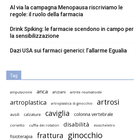
Al via la campagna Menopausa riscriviamo le
regole: il ruolo della farmacia
Drink Spiking: le farmacie scendono in campo per
la sensibilizzazione
Dazi USA sui farmaci generici: l’allarme Egualia
Tag
anca
anziani
artrite reumatoide
amputazione
artrosi
artroplastica
artroplastica di ginocchio
caviglia
colonna vertebrale
ausili
calzature
disabilità
corsetto
cuffia dei rotatori
esoscheletro
ginocchio
frattura
fisioterapia