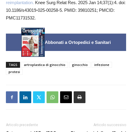
reimplantation.
Knee Surg Relat Res. 2025 Jan 14;37(1):4. doi:
10.1186/s43019-025-00258-5. PMID: 39810251; PMCID:
PMC11731532.
Abbonati a Ortopedici e Sanitari
TAGS
artroplastica di ginocchio
ginocchio
infezione
protesi
Articolo precedente
Articolo successivo