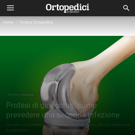
Home
Tecnica Ortopedica
Tecnica Ortopedica
Protesi di ginocchio, come
prevedere una seconda infezione
Un team sud coreano individua alcuni fattori di rischio, facili da rilevare per
lo specialista