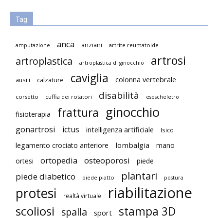
Tag
anca
anziani
artrite reumatoide
amputazione
artrosi
artroplastica
artroplastica di ginocchio
caviglia
colonna vertebrale
ausili
calzature
disabilità
corsetto
cuffia dei rotatori
esoscheletro
ginocchio
frattura
fisioterapia
gonartrosi
ictus
intelligenza artificiale
Isico
lombalgia
legamento crociato anteriore
mano
ortopedia
osteoporosi
ortesi
piede
plantari
piede diabetico
piede piatto
postura
riabilitazione
protesi
realtà virtuale
scoliosi
stampa 3D
spalla
sport