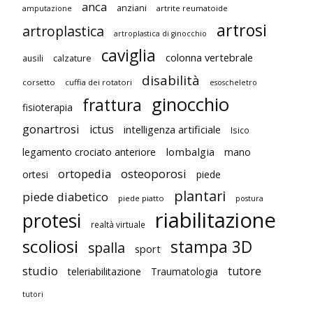
anca
anziani
artrite reumatoide
amputazione
artrosi
artroplastica
artroplastica di ginocchio
caviglia
colonna vertebrale
ausili
calzature
disabilità
corsetto
cuffia dei rotatori
esoscheletro
ginocchio
frattura
fisioterapia
gonartrosi
ictus
intelligenza artificiale
Isico
lombalgia
legamento crociato anteriore
mano
ortopedia
osteoporosi
ortesi
piede
plantari
piede diabetico
piede piatto
postura
riabilitazione
protesi
realtà virtuale
scoliosi
stampa 3D
spalla
sport
studio
tutore
teleriabilitazione
Traumatologia
tutori