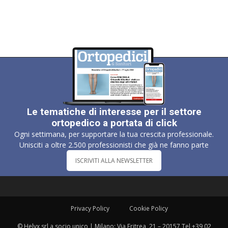
Le tematiche di interesse per il settore
ortopedico a portata di click
Ogni settimana, per supportare la tua crescita professionale.
Unisciti a oltre 2.500 professionisti che già ne fanno parte
ISCRIVITI ALLA NEWSLETTER
Privacy Policy
Cookie Policy
© Helyx srl a socio unico | Milano: Via Eritrea, 21 – 20157 Tel +39 02