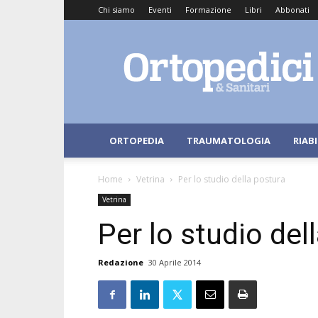
Chi siamo
Eventi
Formazione
Libri
Abbonati
Ortopedici
e
Sanitari
ORTOPEDIA
TRAUMATOLOGIA
RIAB
Home
Vetrina
Per lo studio della postura
Vetrina
Per lo studio del
Redazione
30 Aprile 2014