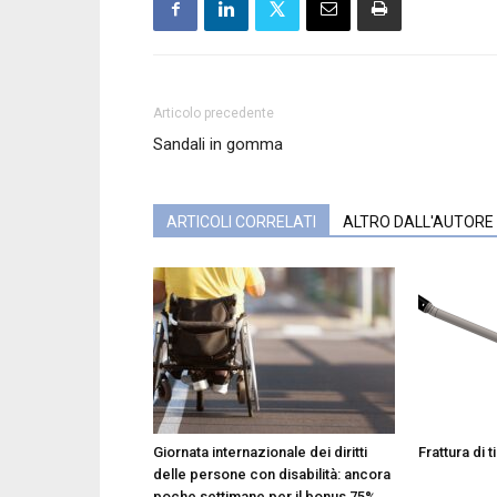
Articolo precedente
Sandali in gomma
ARTICOLI CORRELATI
ALTRO DALL'AUTORE
Giornata internazionale dei diritti
Frattura di t
delle persone con disabilità: ancora
poche settimane per il bonus 75%