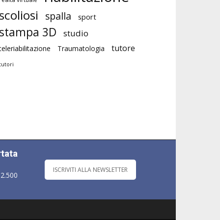
scoliosi
spalla
sport
stampa 3D
studio
tutore
teleriabilitazione
Traumatologia
tutori
rtata
ISCRIVITI ALLA NEWSLETTER
 2.500