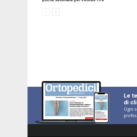
Le t
di cl
Ogni s
profes