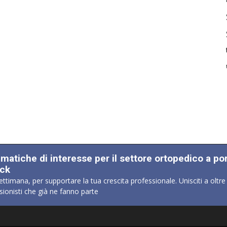
ematiche di interesse per il settore ortopedico a po
ick
ettimana, per supportare la tua crescita professionale. Unisciti a oltre
sionisti che già ne fanno parte