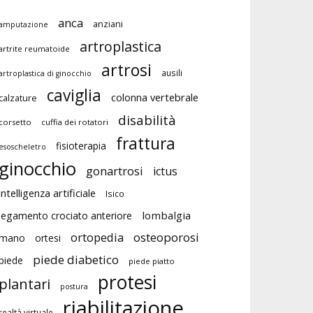
anca
anziani
amputazione
artroplastica
artrite reumatoide
artrosi
ausili
artroplastica di ginocchio
caviglia
colonna vertebrale
calzature
disabilità
corsetto
cuffia dei rotatori
frattura
fisioterapia
esoscheletro
ginocchio
gonartrosi
ictus
intelligenza artificiale
Isico
lombalgia
legamento crociato anteriore
ortopedia
osteoporosi
mano
ortesi
piede diabetico
piede
piede piatto
protesi
plantari
postura
riabilitazione
realtà virtuale