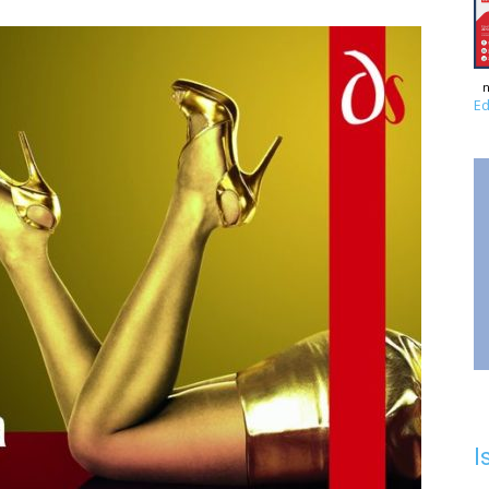
n
Ed
I