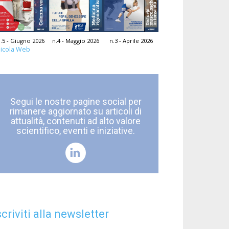
.5 - Giugno 2026
n.4 - Maggio 2026
n.3 - Aprile 2026
icola Web
Segui le nostre pagine social per
rimanere aggiornato su articoli di
attualità, contenuti ad alto valore
scientifico, eventi e iniziative.
scriviti alla newsletter