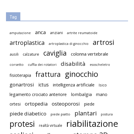
Tag
anca
anziani
artrite reumatoide
amputazione
artrosi
artroplastica
artroplastica di ginocchio
caviglia
colonna vertebrale
ausili
calzature
disabilità
corsetto
cuffia dei rotatori
esoscheletro
ginocchio
frattura
fisioterapia
gonartrosi
ictus
intelligenza artificiale
Isico
lombalgia
legamento crociato anteriore
mano
ortopedia
osteoporosi
ortesi
piede
plantari
piede diabetico
piede piatto
postura
riabilitazione
protesi
realtà virtuale