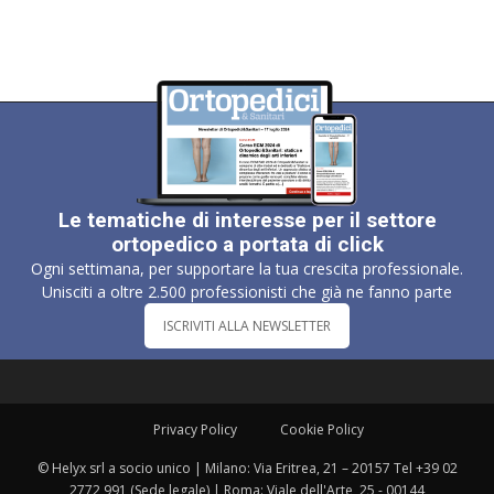
Le tematiche di interesse per il settore
ortopedico a portata di click
Ogni settimana, per supportare la tua crescita professionale.
Unisciti a oltre 2.500 professionisti che già ne fanno parte
ISCRIVITI ALLA NEWSLETTER
Privacy Policy
Cookie Policy
© Helyx srl a socio unico | Milano: Via Eritrea, 21 – 20157 Tel +39 02
2772 991 (Sede legale) | Roma: Viale dell'Arte, 25 - 00144