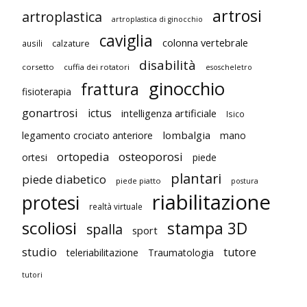
artrosi
artroplastica
artroplastica di ginocchio
caviglia
colonna vertebrale
ausili
calzature
disabilità
corsetto
cuffia dei rotatori
esoscheletro
ginocchio
frattura
fisioterapia
gonartrosi
ictus
intelligenza artificiale
Isico
lombalgia
legamento crociato anteriore
mano
ortopedia
osteoporosi
ortesi
piede
plantari
piede diabetico
piede piatto
postura
riabilitazione
protesi
realtà virtuale
scoliosi
stampa 3D
spalla
sport
studio
tutore
teleriabilitazione
Traumatologia
tutori