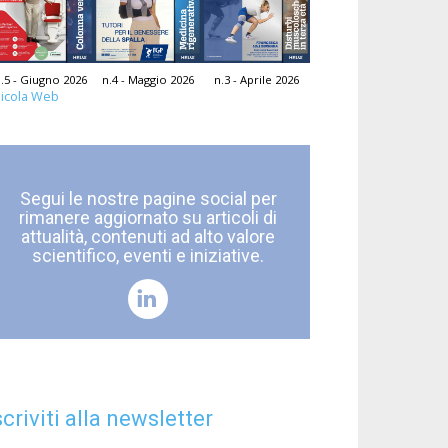
.5 - Giugno 2026
n.4 - Maggio 2026
n.3 - Aprile 2026
icola Web
Segui le nostre pagine social per
rimanere aggiornato su articoli di
attualità, contenuti ad alto valore
scientifico, eventi e iniziative.
scriviti alla newsletter