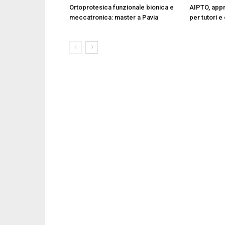
Ortoprotesica funzionale bionica e
AIPTO, appr
meccatronica: master a Pavia
per tutori e