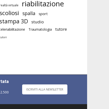
riabilitazione
realtà virtuale
scoliosi
spalla
sport
stampa 3D
studio
tutore
teleriabilitazione
Traumatologia
tutori
rtata
ISCRIVITI ALLA NEWSLETTER
 2.500