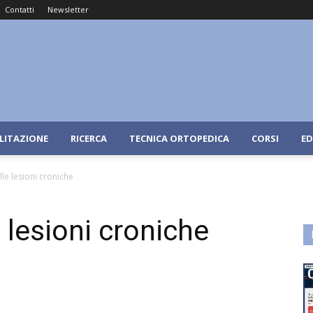
Contatti
Newsletter
ILITAZIONE
RICERCA
TECNICA ORTOPEDICA
CORSI
ED
le lesioni croniche
 lesioni croniche