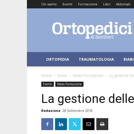
Chi siamo
Eventi
Formazione
Libri
Abbonati
Ortopedici
e
Sanitari
ORTOPEDIA
TRAUMATOLOGIA
RIAB
Home
Eventi
News Formazione
La gestione del
Eventi
News Formazione
La gestione delle
Redazione
28 Settembre 2018