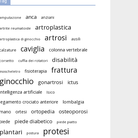
Tag
anca
anziani
amputazione
artroplastica
artrite reumatoide
artrosi
ausili
artroplastica di ginocchio
caviglia
colonna vertebrale
calzature
disabilità
corsetto
cuffia dei rotatori
frattura
fisioterapia
esoscheletro
ginocchio
gonartrosi
ictus
intelligenza artificiale
Isico
lombalgia
legamento crociato anteriore
ortopedia
osteoporosi
mano
ortesi
piede diabetico
piede
piede piatto
protesi
plantari
postura