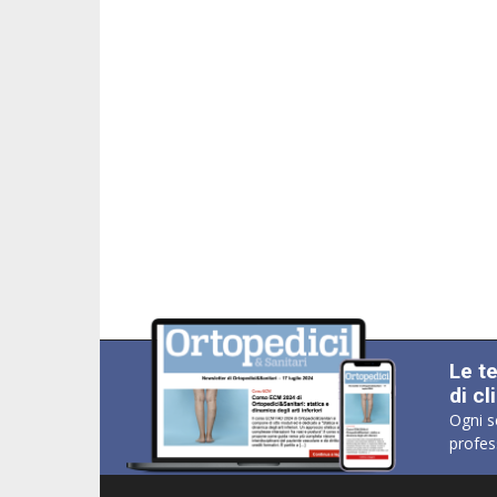
Le t
di cl
Ogni s
profes