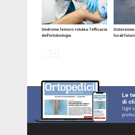
Sindrome femoro-rotulea: l’efficacia
Distorsione d
dell’ortobiologia
locali funz
Le t
di cl
Ogni s
profes