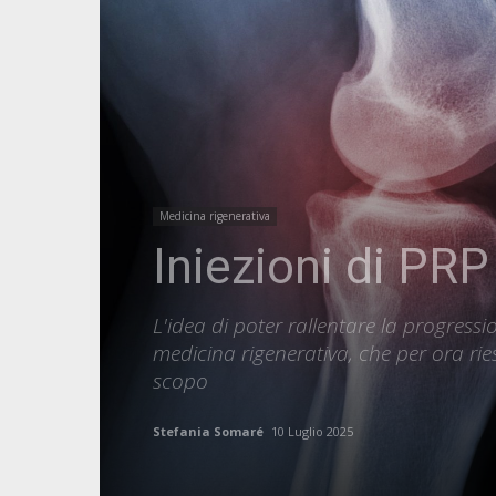
Medicina rigenerativa
Iniezioni di PRP 
L'idea di poter rallentare la progressio
medicina rigenerativa, che per ora ri
scopo
Stefania Somaré
10 Luglio 2025