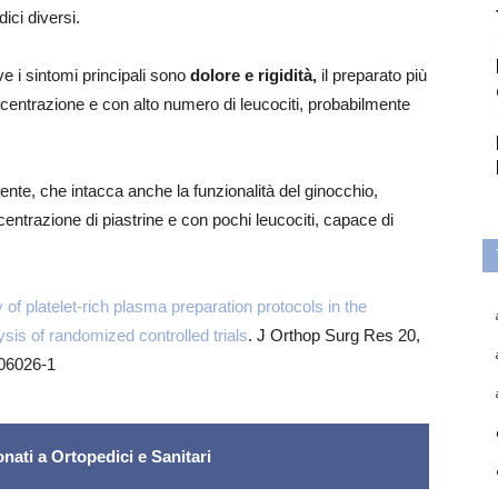
ici diversi.
ove i sintomi principali sono
dolore e rigidità,
il preparato più
ntrazione e con alto numero di leucociti, probabilmente
ente, che intacca anche la funzionalità del ginocchio,
centrazione di piastrine e con pochi leucociti, capace di
 of platelet-rich plasma preparation protocols in the
ysis of randomized controlled trials
. J Orthop Surg Res 20,
-06026-1
nati a Ortopedici e Sanitari