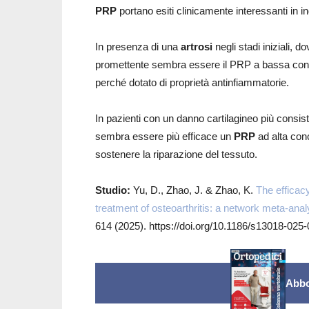
PRP
portano esiti clinicamente interessanti in ind
In presenza di una
artrosi
negli stadi iniziali, d
promettente sembra essere il PRP a bassa conce
perché dotato di proprietà antinfiammatorie.
In pazienti con un danno cartilagineo più consist
sembra essere più efficace un
PRP
ad alta con
sostenere la riparazione del tessuto.
Studio:
Yu, D., Zhao, J. & Zhao, K.
The efficacy
treatment of osteoarthritis: a network meta-anal
614 (2025). https://doi.org/10.1186/s13018-025
Abbo