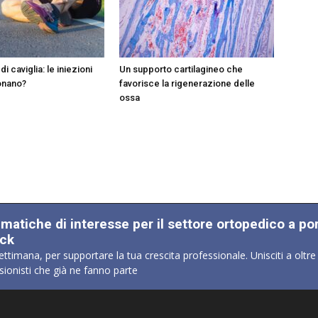
i caviglia: le iniezioni
Un supporto cartilagineo che
ionano?
favorisce la rigenerazione delle
ossa
ematiche di interesse per il settore ortopedico a po
ick
ettimana, per supportare la tua crescita professionale. Unisciti a oltre
sionisti che già ne fanno parte