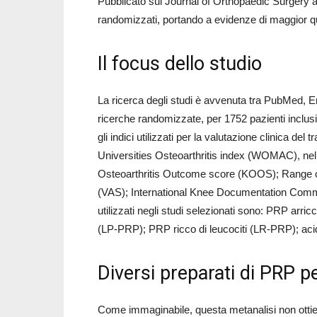
Pubblicato sul Journal of Orthopaedic Surgery a
randomizzati, portando a evidenze di maggior qu
Il focus dello studio
La ricerca degli studi è avvenuta tra PubMed, E
ricerche randomizzate, per 1752 pazienti inclusi. 
gli indici utilizzati per la valutazione clinica 
Universities Osteoarthritis index (WOMAC), nelle
Osteoarthritis Outcome score (KOOS); Range of
(VAS); International Knee Documentation Committ
utilizzati negli studi selezionati sono: PRP arric
(LP-PRP); PRP ricco di leucociti (LR-PRP); aci
Diversi preparati di PRP pe
Come immaginabile, questa metanalisi non ottien