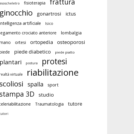
frattura
fisioterapia
esoscheletro
ginocchio
gonartrosi
ictus
intelligenza artificiale
Isico
lombalgia
legamento crociato anteriore
ortopedia
osteoporosi
mano
ortesi
piede diabetico
piede
piede piatto
protesi
plantari
postura
riabilitazione
realtà virtuale
scoliosi
spalla
sport
stampa 3D
studio
tutore
teleriabilitazione
Traumatologia
tutori