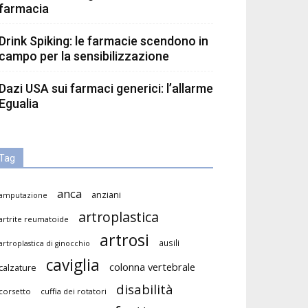
farmacia
Drink Spiking: le farmacie scendono in
campo per la sensibilizzazione
Dazi USA sui farmaci generici: l’allarme
Egualia
Tag
anca
anziani
amputazione
artroplastica
artrite reumatoide
artrosi
ausili
artroplastica di ginocchio
caviglia
colonna vertebrale
calzature
disabilità
corsetto
cuffia dei rotatori