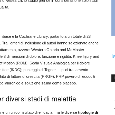
nd Research, lo studio prende in considerazione solo studi
alità.
mbase e la Cochrane Library, portanto a un totale di 23
Tra i criteri di inclusione gli autori hanno selezionato anche
del trattamento, ovvero: Western Ontario and McMaster
I
 3 dimensioni di dolore, funzione e rigidità; Knee Injury and
 Motion (ROM); Scala Visuale Analogica per il dolore
ee (IKDC); punteggio di Tegner. I tipi di trattamento
chito di fattore di crescita (PRGF); PRP povero di leucociti
do ialuronico e soluzione salina come placebo.
r diversi stadi di malattia
e un unico risultato di efficacia, ma le diverse
tipologie di