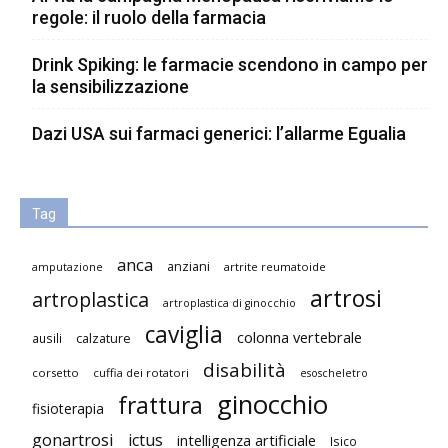
regole: il ruolo della farmacia
Drink Spiking: le farmacie scendono in campo per
la sensibilizzazione
Dazi USA sui farmaci generici: l’allarme Egualia
Tag
anca
anziani
artrite reumatoide
amputazione
artrosi
artroplastica
artroplastica di ginocchio
caviglia
colonna vertebrale
ausili
calzature
disabilità
corsetto
cuffia dei rotatori
esoscheletro
ginocchio
frattura
fisioterapia
gonartrosi
ictus
intelligenza artificiale
Isico