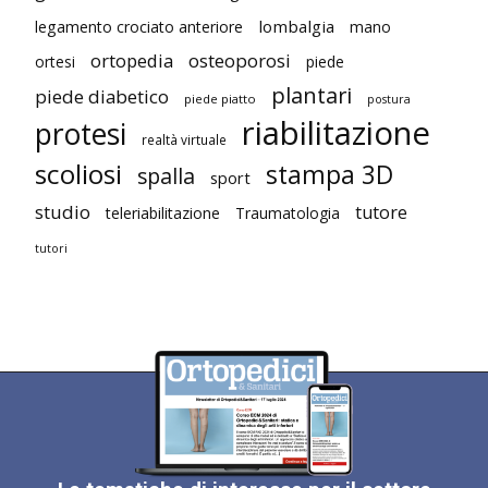
lombalgia
legamento crociato anteriore
mano
ortopedia
osteoporosi
ortesi
piede
plantari
piede diabetico
piede piatto
postura
riabilitazione
protesi
realtà virtuale
scoliosi
stampa 3D
spalla
sport
studio
tutore
teleriabilitazione
Traumatologia
tutori