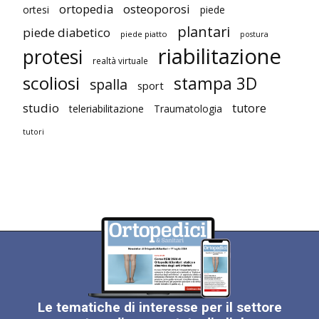
ortopedia
osteoporosi
ortesi
piede
plantari
piede diabetico
piede piatto
postura
riabilitazione
protesi
realtà virtuale
scoliosi
stampa 3D
spalla
sport
studio
tutore
teleriabilitazione
Traumatologia
tutori
Le tematiche di interesse per il settore