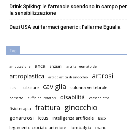
Drink Spiking: le farmacie scendono in campo per
la sensibilizzazione
Dazi USA sui farmaci generici: l’allarme Egualia
Tag
anca
anziani
artrite reumatoide
amputazione
artrosi
artroplastica
artroplastica di ginocchio
caviglia
colonna vertebrale
ausili
calzature
disabilità
corsetto
cuffia dei rotatori
esoscheletro
ginocchio
frattura
fisioterapia
gonartrosi
ictus
intelligenza artificiale
Isico
lombalgia
legamento crociato anteriore
mano