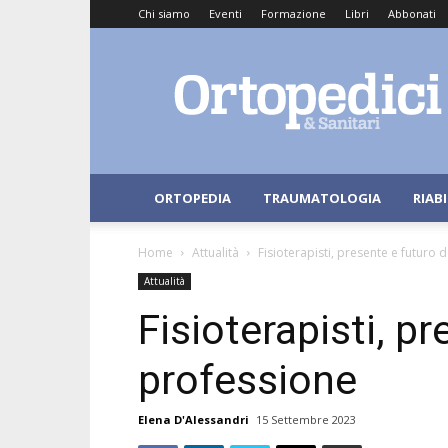
Chi siamo
Eventi
Formazione
Libri
Abbonati
Ortopedici
e
Sanitari
ORTOPEDIA
TRAUMATOLOGIA
RIAB
Home
Attualità
Fisioterapisti, presente e futuro 
Attualità
Fisioterapisti, p
professione
Elena D'Alessandri
15 Settembre 2023