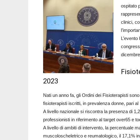
ospitato 
rappresent
clinici, c
l’importan
L’evento 
congresso
dicembre
Fisiot
2023
Nati un anno fa, gli Ordini dei Fisioterapisti son
fisioterapisti iscritti, in prevalenza donne, pari 
A livello nazionale si riscontra la presenza di 1,2
professionisti in riferimento al target over65 e t
A livello di ambiti di intervento, la percentuale 
muscoloscheletrico e reumatologico, il 17,1% in a