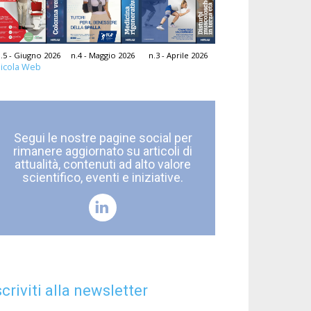
.5 - Giugno 2026
n.4 - Maggio 2026
n.3 - Aprile 2026
icola Web
Segui le nostre pagine social per
rimanere aggiornato su articoli di
attualità, contenuti ad alto valore
scientifico, eventi e iniziative.
scriviti alla newsletter