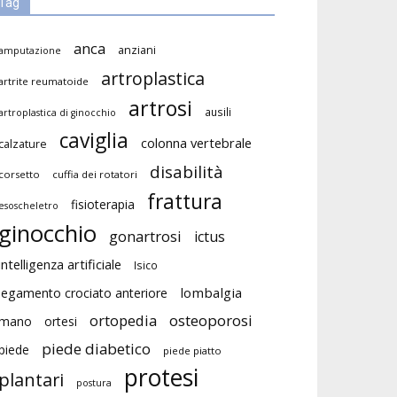
Tag
anca
anziani
amputazione
artroplastica
artrite reumatoide
artrosi
ausili
artroplastica di ginocchio
caviglia
colonna vertebrale
calzature
disabilità
corsetto
cuffia dei rotatori
frattura
fisioterapia
esoscheletro
ginocchio
gonartrosi
ictus
intelligenza artificiale
Isico
lombalgia
legamento crociato anteriore
ortopedia
osteoporosi
mano
ortesi
piede diabetico
piede
piede piatto
protesi
plantari
postura