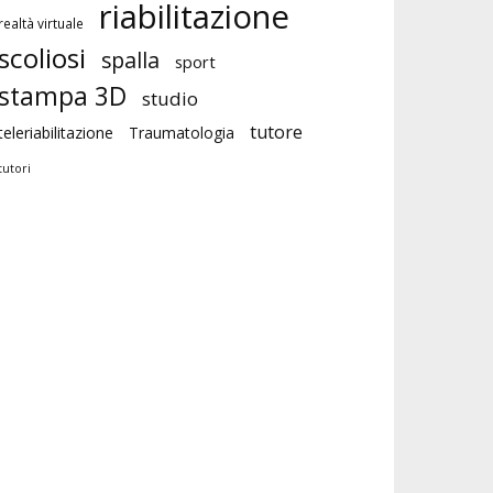
riabilitazione
realtà virtuale
scoliosi
spalla
sport
stampa 3D
studio
tutore
teleriabilitazione
Traumatologia
tutori