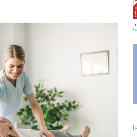
n
Ed
I