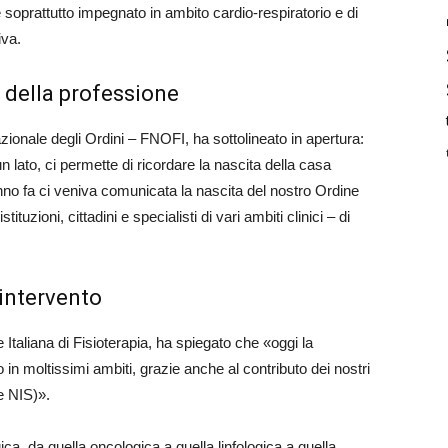
 è soprattutto impegnato in ambito cardio-respiratorio e di
iva.
o della professione
ionale degli Ordini – FNOFI, ha sottolineato in apertura:
 lato, ci permette di ricordare la nascita della casa
anno fa ci veniva comunicata la nascita del nostro Ordine
ituzioni, cittadini e specialisti di vari ambiti clinici – di
’intervento
taliana di Fisioterapia, ha spiegato che «oggi la
 in moltissimi ambiti, grazie anche al contributo dei nostri
e NIS)».
ca, da quella oncologica a quella linfologica a quella