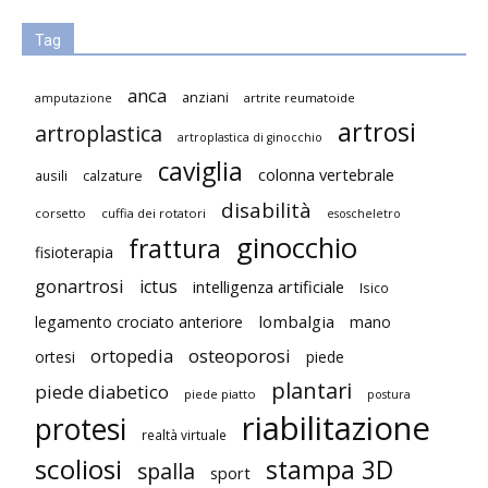
Tag
anca
anziani
artrite reumatoide
amputazione
artrosi
artroplastica
artroplastica di ginocchio
caviglia
colonna vertebrale
ausili
calzature
disabilità
corsetto
cuffia dei rotatori
esoscheletro
ginocchio
frattura
fisioterapia
gonartrosi
ictus
intelligenza artificiale
Isico
lombalgia
legamento crociato anteriore
mano
ortopedia
osteoporosi
ortesi
piede
plantari
piede diabetico
piede piatto
postura
riabilitazione
protesi
realtà virtuale
scoliosi
stampa 3D
spalla
sport