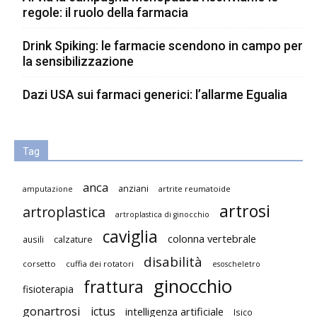
regole: il ruolo della farmacia
Drink Spiking: le farmacie scendono in campo per
la sensibilizzazione
Dazi USA sui farmaci generici: l’allarme Egualia
Tag
anca
anziani
artrite reumatoide
amputazione
artrosi
artroplastica
artroplastica di ginocchio
caviglia
colonna vertebrale
ausili
calzature
disabilità
corsetto
cuffia dei rotatori
esoscheletro
ginocchio
frattura
fisioterapia
gonartrosi
ictus
intelligenza artificiale
Isico