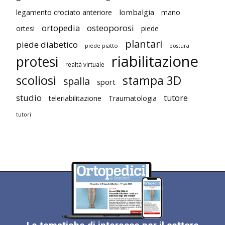
lombalgia
legamento crociato anteriore
mano
ortopedia
osteoporosi
ortesi
piede
plantari
piede diabetico
piede piatto
postura
riabilitazione
protesi
realtà virtuale
scoliosi
stampa 3D
spalla
sport
studio
tutore
teleriabilitazione
Traumatologia
tutori