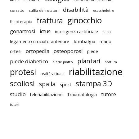
disabilità
corsetto
cuffia dei rotatori
esoscheletro
ginocchio
frattura
fisioterapia
gonartrosi
ictus
intelligenza artificiale
Isico
lombalgia
legamento crociato anteriore
mano
ortopedia
osteoporosi
ortesi
piede
plantari
piede diabetico
piede piatto
postura
riabilitazione
protesi
realtà virtuale
scoliosi
stampa 3D
spalla
sport
studio
tutore
teleriabilitazione
Traumatologia
tutori