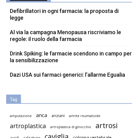
Defibrillatori in ogni farmacia: la proposta di
legge
Al via la campagna Menopausa riscriviamo le
regole: il ruolo della farmacia
Drink Spiking: le farmacie scendono in campo per
la sensibilizzazione
Dazi USA sui farmaci generici: l’allarme Egualia
Tag
anca
anziani
artrite reumatoide
amputazione
artrosi
artroplastica
artroplastica di ginocchio
caviglia
colonna vertebrale
ausili
calzature