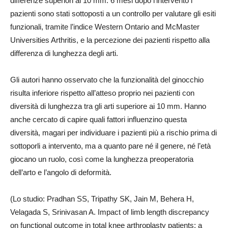
differenze superiori ai 10 mm. 6 mesi dopo l’intervento i
pazienti sono stati sottoposti a un controllo per valutare gli esiti
funzionali, tramite l’indice Western Ontario and McMaster
Universities Arthritis, e la percezione dei pazienti rispetto alla
differenza di lunghezza degli arti.
Gli autori hanno osservato che la funzionalità del ginocchio
risulta inferiore rispetto all’atteso proprio nei pazienti con
diversità di lunghezza tra gli arti superiore ai 10 mm. Hanno
anche cercato di capire quali fattori influenzino questa
diversità, magari per individuare i pazienti più a rischio prima di
sottoporli a intervento, ma a quanto pare né il genere, né l’età
giocano un ruolo, così come la lunghezza preoperatoria
dell’arto e l’angolo di deformità.
(Lo studio: Pradhan SS, Tripathy SK, Jain M, Behera H,
Velagada S, Srinivasan A. Impact of limb length discrepancy
on functional outcome in total knee arthroplasty patients: a