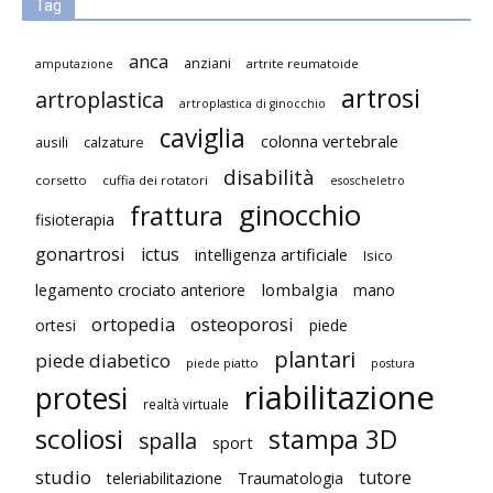
Tag
anca
anziani
artrite reumatoide
amputazione
artrosi
artroplastica
artroplastica di ginocchio
caviglia
colonna vertebrale
ausili
calzature
disabilità
corsetto
cuffia dei rotatori
esoscheletro
ginocchio
frattura
fisioterapia
gonartrosi
ictus
intelligenza artificiale
Isico
lombalgia
legamento crociato anteriore
mano
ortopedia
osteoporosi
ortesi
piede
plantari
piede diabetico
piede piatto
postura
riabilitazione
protesi
realtà virtuale
scoliosi
stampa 3D
spalla
sport
studio
tutore
teleriabilitazione
Traumatologia