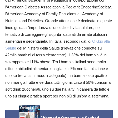
dall’American Academy of Pediatrics in collaborazione con
l’American Diabetes Association,la PediatricEndocrineSociety,
l’American Academy of Family Phisicians e l’Academy of
Nutrition and Dietetics. Grande attenzione è dedicata in queste
linee guida all’importanza di uno stile di vita salutare, nel
tentativo di correggere gli squilibri causati da errate abitudini
alimentari e sedentarietà. In Italia, secondo i dati di
OKkio alla
Salute
del Ministero della Salute (rilevazione condotte su
42mila bambini di terza elementare), il 23% dei bambini è in
sovrappeso e l’11% obeso. Tra i bambini italiani sono molto
diffuse abitudini alimentari sbagliate: il 9% non fa colazione e
uno su tre la fa in modo inadeguato), un bambino su quattro
non mangia frutta e verdura tutti i giorni, circa il 50% consuma
soft drink zuccherati, uno su due ha la tv in camera da letto e
uno su cinque pratica sport per non più di un’ora a settimana.
Abbonati a Ortopedici e Sanitari