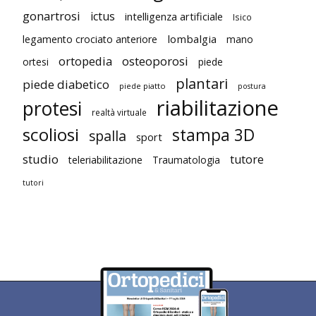
gonartrosi
ictus
intelligenza artificiale
Isico
lombalgia
legamento crociato anteriore
mano
ortopedia
osteoporosi
ortesi
piede
plantari
piede diabetico
piede piatto
postura
riabilitazione
protesi
realtà virtuale
scoliosi
stampa 3D
spalla
sport
studio
tutore
teleriabilitazione
Traumatologia
tutori