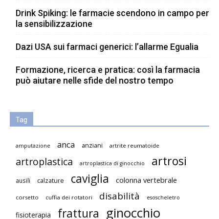
Drink Spiking: le farmacie scendono in campo per
la sensibilizzazione
Dazi USA sui farmaci generici: l’allarme Egualia
Formazione, ricerca e pratica: così la farmacia
può aiutare nelle sfide del nostro tempo
Tag
anca
anziani
artrite reumatoide
amputazione
artrosi
artroplastica
artroplastica di ginocchio
caviglia
colonna vertebrale
ausili
calzature
disabilità
corsetto
cuffia dei rotatori
esoscheletro
ginocchio
frattura
fisioterapia