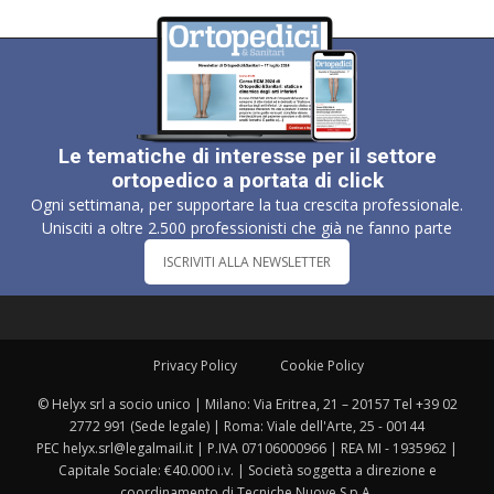
Le tematiche di interesse per il settore
ortopedico a portata di click
Ogni settimana, per supportare la tua crescita professionale.
Unisciti a oltre 2.500 professionisti che già ne fanno parte
ISCRIVITI ALLA NEWSLETTER
Privacy Policy
Cookie Policy
© Helyx srl a socio unico | Milano: Via Eritrea, 21 – 20157 Tel +39 02
2772 991 (Sede legale) | Roma: Viale dell'Arte, 25 - 00144
PEC helyx.srl@legalmail.it | P.IVA 07106000966 | REA MI - 1935962 |
Capitale Sociale: €40.000 i.v. | Società soggetta a direzione e
coordinamento di Tecniche Nuove S.p.A.