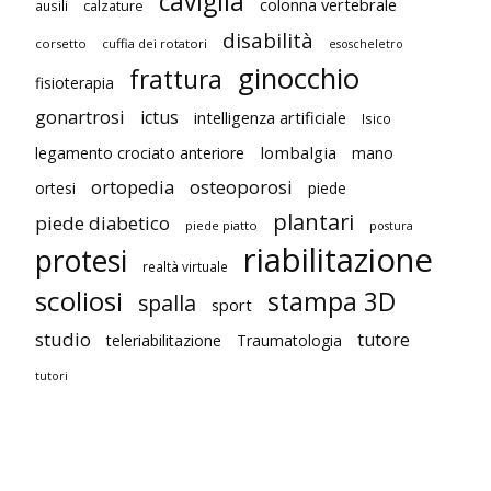
caviglia
colonna vertebrale
ausili
calzature
disabilità
corsetto
cuffia dei rotatori
esoscheletro
ginocchio
frattura
fisioterapia
gonartrosi
ictus
intelligenza artificiale
Isico
lombalgia
legamento crociato anteriore
mano
ortopedia
osteoporosi
ortesi
piede
plantari
piede diabetico
piede piatto
postura
riabilitazione
protesi
realtà virtuale
scoliosi
stampa 3D
spalla
sport
studio
tutore
teleriabilitazione
Traumatologia
tutori