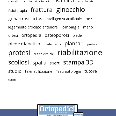
disabilità
corsetto
cuffia dei rotatori
esoscheletro
ginocchio
frattura
fisioterapia
gonartrosi
ictus
intelligenza artificiale
Isico
lombalgia
legamento crociato anteriore
mano
ortopedia
osteoporosi
ortesi
piede
plantari
piede diabetico
piede piatto
postura
riabilitazione
protesi
realtà virtuale
scoliosi
stampa 3D
spalla
sport
studio
tutore
teleriabilitazione
Traumatologia
tutori