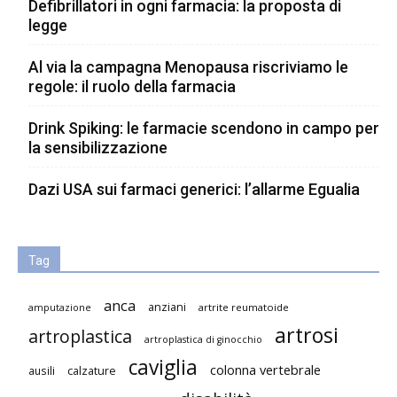
Defibrillatori in ogni farmacia: la proposta di
legge
Al via la campagna Menopausa riscriviamo le
regole: il ruolo della farmacia
Drink Spiking: le farmacie scendono in campo per
la sensibilizzazione
Dazi USA sui farmaci generici: l’allarme Egualia
Tag
anca
anziani
artrite reumatoide
amputazione
artrosi
artroplastica
artroplastica di ginocchio
caviglia
colonna vertebrale
ausili
calzature