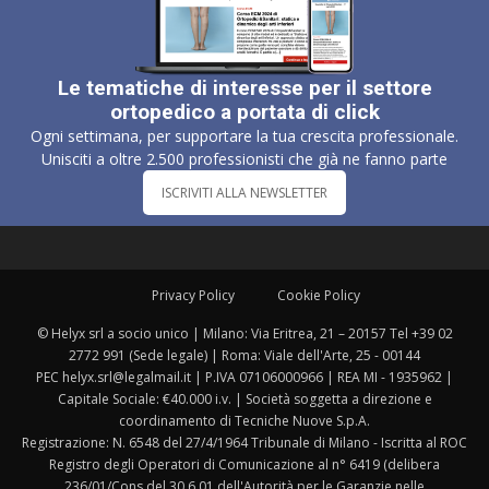
Le tematiche di interesse per il settore
ortopedico a portata di click
Ogni settimana, per supportare la tua crescita professionale.
Unisciti a oltre 2.500 professionisti che già ne fanno parte
ISCRIVITI ALLA NEWSLETTER
Privacy Policy
Cookie Policy
© Helyx srl a socio unico | Milano: Via Eritrea, 21 – 20157 Tel +39 02
2772 991 (Sede legale) | Roma: Viale dell'Arte, 25 - 00144
PEC helyx.srl@legalmail.it | P.IVA 07106000966 | REA MI - 1935962 |
Capitale Sociale: €40.000 i.v. | Società soggetta a direzione e
coordinamento di Tecniche Nuove S.p.A.
Registrazione: N. 6548 del 27/4/1964 Tribunale di Milano - Iscritta al ROC
Registro degli Operatori di Comunicazione al n° 6419 (delibera
236/01/Cons del 30.6.01 dell'Autorità per le Garanzie nelle