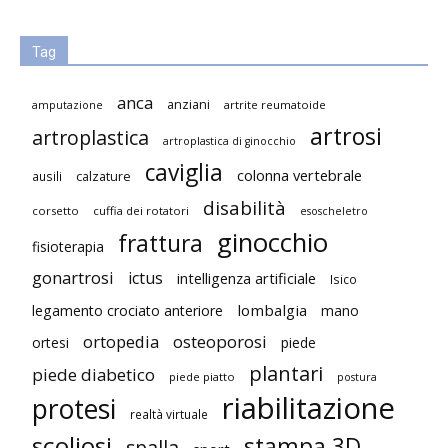
Tag
anca
anziani
artrite reumatoide
amputazione
artrosi
artroplastica
artroplastica di ginocchio
caviglia
colonna vertebrale
ausili
calzature
disabilità
corsetto
cuffia dei rotatori
esoscheletro
ginocchio
frattura
fisioterapia
gonartrosi
ictus
intelligenza artificiale
Isico
lombalgia
legamento crociato anteriore
mano
ortopedia
osteoporosi
ortesi
piede
plantari
piede diabetico
piede piatto
postura
riabilitazione
protesi
realtà virtuale
scoliosi
stampa 3D
spalla