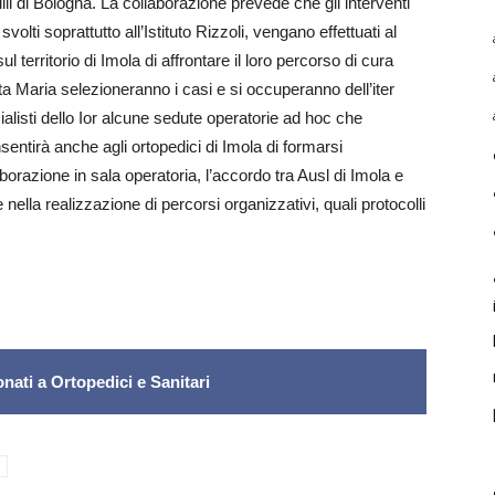
lli di Bologna. La collaborazione prevede che gli interventi
volti soprattutto all’Istituto Rizzoli, vengano effettuati al
l territorio di Imola di affrontare il loro percorso di cura
nta Maria selezioneranno i casi e si occuperanno dell’iter
alisti dello Ior alcune sedute operatorie ad hoc che
entirà anche agli ortopedici di Imola di formarsi
aborazione in sala operatoria, l’accordo tra Ausl di Imola e
 nella realizzazione di percorsi organizzativi, quali protocolli
nati a Ortopedici e Sanitari