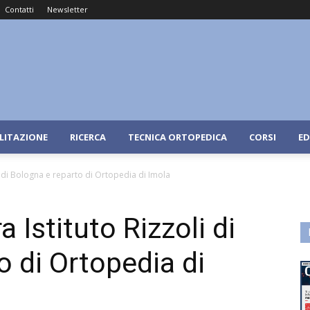
Contatti
Newsletter
ILITAZIONE
RICERCA
TECNICA ORTOPEDICA
CORSI
ED
li di Bologna e reparto di Ortopedia di Imola
 Istituto Rizzoli di
o di Ortopedia di