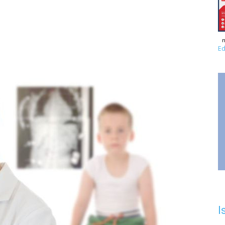
n
Ed
I