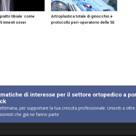
 piatto tibiale: come
Artroplastica totale di ginocchio e
li innesti ossei
protocollo peri-operatorio delle 5E
ematiche di interesse per il settore ortopedico a po
ick
ettimana, per supportare la tua crescita professionale. Unisciti a oltre
sionisti che già ne fanno parte