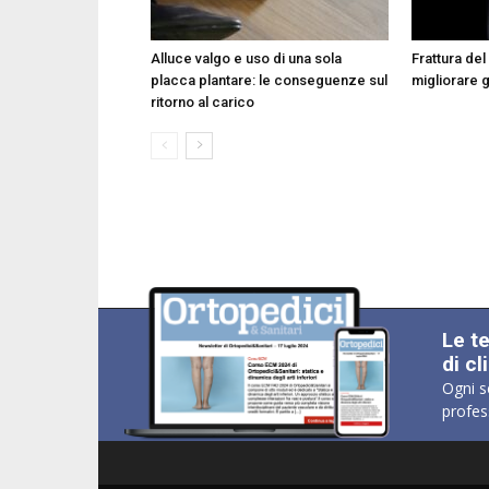
Alluce valgo e uso di una sola
Frattura del
placca plantare: le conseguenze sul
migliorare g
ritorno al carico
Le t
di cl
Ogni s
profes