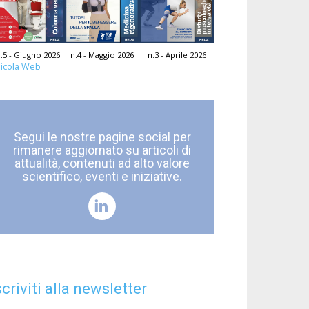
.5 - Giugno 2026
n.4 - Maggio 2026
n.3 - Aprile 2026
icola Web
Segui le nostre pagine social per
rimanere aggiornato su articoli di
attualità, contenuti ad alto valore
scientifico, eventi e iniziative.
scriviti alla newsletter