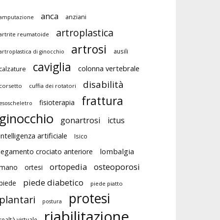
anca
anziani
amputazione
artroplastica
artrite reumatoide
artrosi
ausili
artroplastica di ginocchio
caviglia
colonna vertebrale
calzature
disabilità
corsetto
cuffia dei rotatori
frattura
fisioterapia
esoscheletro
ginocchio
gonartrosi
ictus
intelligenza artificiale
Isico
lombalgia
legamento crociato anteriore
ortopedia
osteoporosi
mano
ortesi
piede diabetico
piede
piede piatto
protesi
plantari
postura
riabilitazione
realtà virtuale