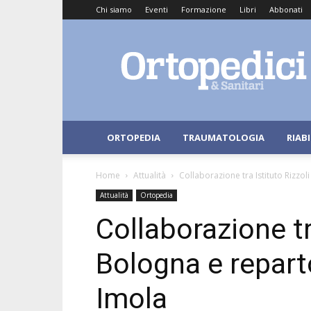
Chi siamo
Eventi
Formazione
Libri
Abbonati
Ortopedici
e
Sanitari
ORTOPEDIA
TRAUMATOLOGIA
RIAB
Home
Attualità
Collaborazione tra Istituto Rizzo
Attualità
Ortopedia
Collaborazione tra
Bologna e repart
Imola