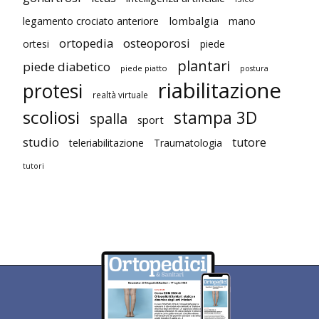
lombalgia
legamento crociato anteriore
mano
ortopedia
osteoporosi
ortesi
piede
plantari
piede diabetico
piede piatto
postura
riabilitazione
protesi
realtà virtuale
scoliosi
stampa 3D
spalla
sport
studio
tutore
teleriabilitazione
Traumatologia
tutori