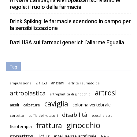
Al via la campagna Menopausa riscriviamo le
regole: il ruolo della farmacia
Drink Spiking: le farmacie scendono in campo per
la sensibilizzazione
Dazi USA sui farmaci generici: l’allarme Egualia
Tag
anca
anziani
artrite reumatoide
amputazione
artrosi
artroplastica
artroplastica di ginocchio
caviglia
colonna vertebrale
ausili
calzature
disabilità
corsetto
cuffia dei rotatori
esoscheletro
ginocchio
frattura
fisioterapia
gonartrosi
ictus
intelligenza artificiale
Isico