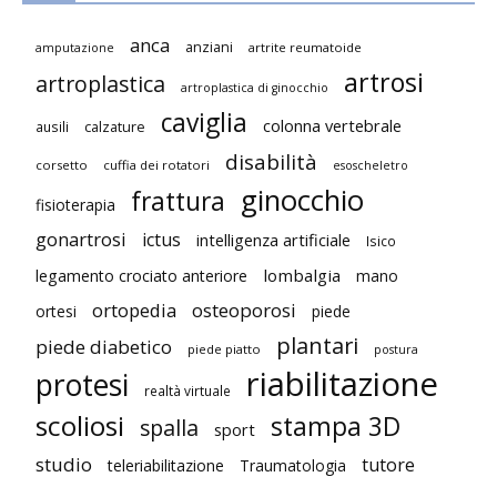
anca
anziani
artrite reumatoide
amputazione
artrosi
artroplastica
artroplastica di ginocchio
caviglia
colonna vertebrale
ausili
calzature
disabilità
corsetto
cuffia dei rotatori
esoscheletro
ginocchio
frattura
fisioterapia
gonartrosi
ictus
intelligenza artificiale
Isico
lombalgia
legamento crociato anteriore
mano
ortopedia
osteoporosi
ortesi
piede
plantari
piede diabetico
piede piatto
postura
riabilitazione
protesi
realtà virtuale
scoliosi
stampa 3D
spalla
sport
studio
tutore
teleriabilitazione
Traumatologia