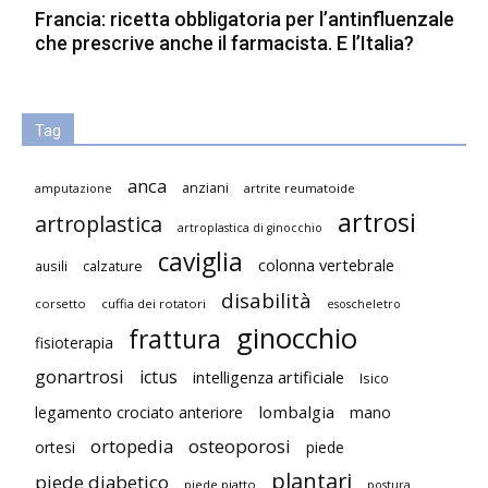
Francia: ricetta obbligatoria per l’antinfluenzale
che prescrive anche il farmacista. E l’Italia?
Tag
anca
anziani
artrite reumatoide
amputazione
artrosi
artroplastica
artroplastica di ginocchio
caviglia
colonna vertebrale
ausili
calzature
disabilità
corsetto
cuffia dei rotatori
esoscheletro
ginocchio
frattura
fisioterapia
gonartrosi
ictus
intelligenza artificiale
Isico
lombalgia
legamento crociato anteriore
mano
ortopedia
osteoporosi
ortesi
piede
plantari
piede diabetico
piede piatto
postura