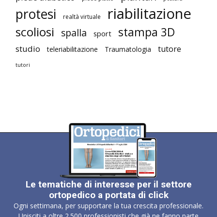
riabilitazione
protesi
realtà virtuale
scoliosi
stampa 3D
spalla
sport
studio
tutore
teleriabilitazione
Traumatologia
tutori
Le tematiche di interesse per il settore
ortopedico a portata di click
Ogni settimana, per supportare la tua crescita professionale.
Unisciti a oltre 2.500 professionisti che già ne fanno parte