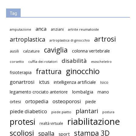
Tag
anca
anziani
artrite reumatoide
amputazione
artrosi
artroplastica
artroplastica di ginocchio
caviglia
colonna vertebrale
ausili
calzature
disabilità
corsetto
cuffia dei rotatori
esoscheletro
ginocchio
frattura
fisioterapia
gonartrosi
ictus
intelligenza artificiale
Isico
lombalgia
legamento crociato anteriore
mano
ortopedia
osteoporosi
ortesi
piede
plantari
piede diabetico
piede piatto
postura
riabilitazione
protesi
realtà virtuale
scoliosi
stampa 3D
spalla
sport