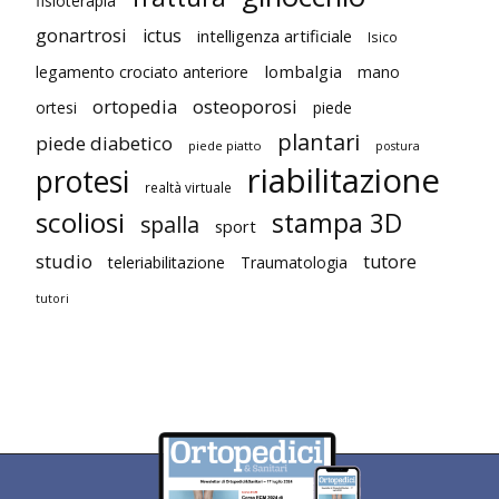
fisioterapia
gonartrosi
ictus
intelligenza artificiale
Isico
lombalgia
legamento crociato anteriore
mano
ortopedia
osteoporosi
ortesi
piede
plantari
piede diabetico
piede piatto
postura
riabilitazione
protesi
realtà virtuale
scoliosi
stampa 3D
spalla
sport
studio
tutore
teleriabilitazione
Traumatologia
tutori