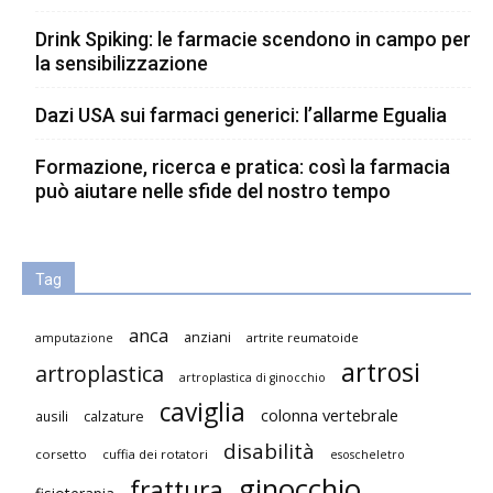
Drink Spiking: le farmacie scendono in campo per
la sensibilizzazione
Dazi USA sui farmaci generici: l’allarme Egualia
Formazione, ricerca e pratica: così la farmacia
può aiutare nelle sfide del nostro tempo
Tag
anca
anziani
artrite reumatoide
amputazione
artrosi
artroplastica
artroplastica di ginocchio
caviglia
colonna vertebrale
ausili
calzature
disabilità
corsetto
cuffia dei rotatori
esoscheletro
ginocchio
frattura