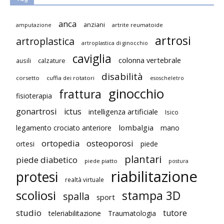
anca
anziani
artrite reumatoide
amputazione
artrosi
artroplastica
artroplastica di ginocchio
caviglia
colonna vertebrale
ausili
calzature
disabilità
corsetto
cuffia dei rotatori
esoscheletro
ginocchio
frattura
fisioterapia
gonartrosi
ictus
intelligenza artificiale
Isico
lombalgia
legamento crociato anteriore
mano
ortopedia
osteoporosi
ortesi
piede
plantari
piede diabetico
piede piatto
postura
riabilitazione
protesi
realtà virtuale
scoliosi
stampa 3D
spalla
sport
studio
tutore
teleriabilitazione
Traumatologia