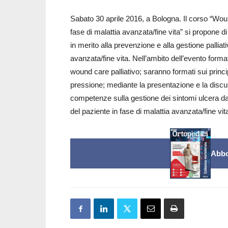
Sabato 30 aprile 2016, a Bologna. Il corso “Woun
fase di malattia avanzata/fine vita” si propone d
in merito alla prevenzione e alla gestione palliat
avanzata/fine vita. Nell’ambito dell’evento formati
wound care palliativo; saranno formati sui princi
pressione; mediante la presentazione e la discuss
competenze sulla gestione dei sintomi ulcera da p
del paziente in fase di malattia avanzata/fine vit
Abbo