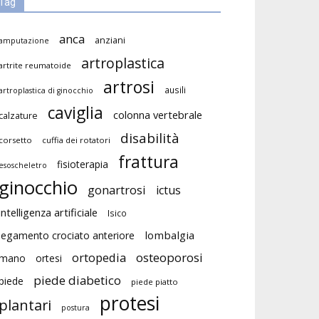
Tag
anca
anziani
amputazione
artroplastica
artrite reumatoide
artrosi
ausili
artroplastica di ginocchio
caviglia
colonna vertebrale
calzature
disabilità
corsetto
cuffia dei rotatori
frattura
fisioterapia
esoscheletro
ginocchio
gonartrosi
ictus
intelligenza artificiale
Isico
lombalgia
legamento crociato anteriore
ortopedia
osteoporosi
mano
ortesi
piede diabetico
piede
piede piatto
protesi
plantari
postura