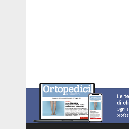
Le t
di cl
Ogni s
profes