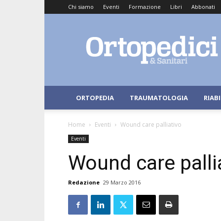
Chi siamo
Eventi
Formazione
Libri
Abbonati
Ortopedici
e
Sanitari
ORTOPEDIA
TRAUMATOLOGIA
RIAB
Home
Eventi
Wound care palliativo
Eventi
Wound care palli
Redazione
29 Marzo 2016