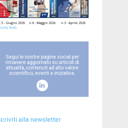
.5 - Giugno 2026
n.4 - Maggio 2026
n.3 - Aprile 2026
icola Web
Segui le nostre pagine social per
rimanere aggiornato su articoli di
attualità, contenuti ad alto valore
scientifico, eventi e iniziative.
scriviti alla newsletter