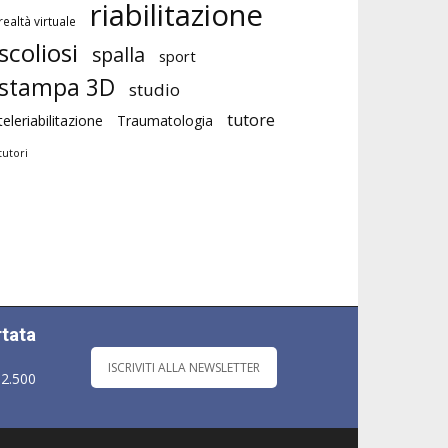
riabilitazione
realtà virtuale
scoliosi
spalla
sport
stampa 3D
studio
tutore
teleriabilitazione
Traumatologia
tutori
rtata
ISCRIVITI ALLA NEWSLETTER
 2.500