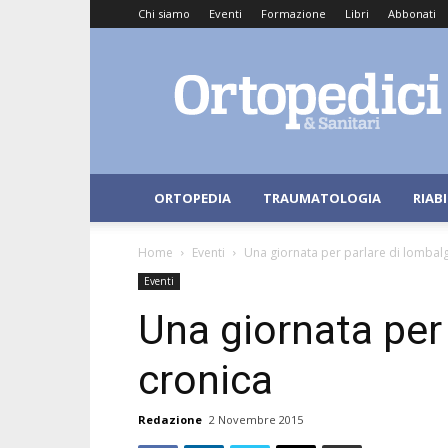
Chi siamo
Eventi
Formazione
Libri
Abbonati
Ortopedici
e
Sanitari
ORTOPEDIA
TRAUMATOLOGIA
RIAB
Home
Eventi
Una giornata per parlare di lombalg
Eventi
Una giornata per
cronica
Redazione
2 Novembre 2015