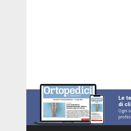
Le t
di cl
Ogni s
profes