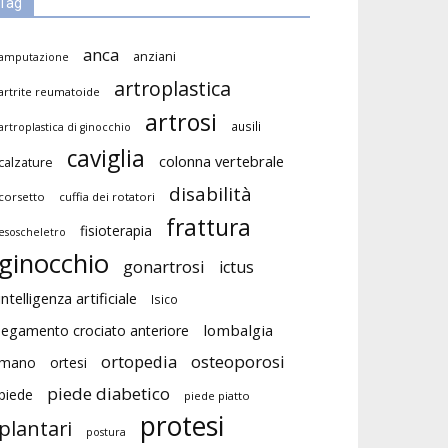
Tag
anca
anziani
amputazione
artroplastica
artrite reumatoide
artrosi
ausili
artroplastica di ginocchio
caviglia
colonna vertebrale
calzature
disabilità
corsetto
cuffia dei rotatori
frattura
fisioterapia
esoscheletro
ginocchio
gonartrosi
ictus
intelligenza artificiale
Isico
lombalgia
legamento crociato anteriore
ortopedia
osteoporosi
mano
ortesi
piede diabetico
piede
piede piatto
protesi
plantari
postura