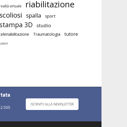
riabilitazione
realtà virtuale
scoliosi
spalla
sport
stampa 3D
studio
tutore
teleriabilitazione
Traumatologia
tutori
rtata
ISCRIVITI ALLA NEWSLETTER
 2.500