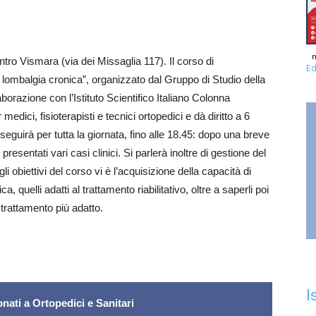
n
ro Vismara (via dei Missaglia 117). Il corso di
Ed
lombalgia cronica”, organizzato dal Gruppo di Studio della
borazione con l’Istituto Scientifico Italiano Colonna
medici, fisioterapisti e tecnici ortopedici e dà diritto a 6
oseguirà per tutta la giornata, fino alle 18.45: dopo una breve
esentati vari casi clinici. Si parlerà inoltre di gestione del
li obiettivi del corso vi è l’acquisizione della capacità di
ca, quelli adatti al trattamento riabilitativo, oltre a saperli poi
 trattamento più adatto.
I
nati a Ortopedici e Sanitari