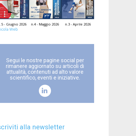
.5 - Giugno 2026
n.4 - Maggio 2026
n.3 - Aprile 2026
icola Web
Segui le nostre pagine social per
rimanere aggiornato su articoli di
attualità, contenuti ad alto valore
scientifico, eventi e iniziative.
scriviti alla newsletter