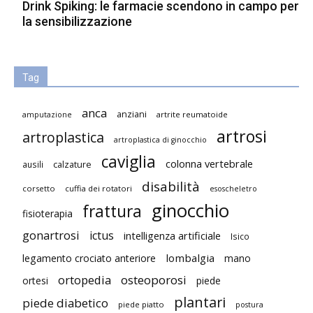
Drink Spiking: le farmacie scendono in campo per
la sensibilizzazione
Tag
anca
anziani
artrite reumatoide
amputazione
artrosi
artroplastica
artroplastica di ginocchio
caviglia
colonna vertebrale
ausili
calzature
disabilità
corsetto
cuffia dei rotatori
esoscheletro
ginocchio
frattura
fisioterapia
gonartrosi
ictus
intelligenza artificiale
Isico
lombalgia
legamento crociato anteriore
mano
ortopedia
osteoporosi
ortesi
piede
plantari
piede diabetico
piede piatto
postura