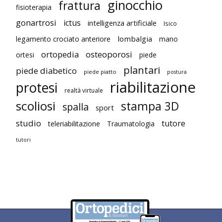
ginocchio
frattura
fisioterapia
gonartrosi
ictus
intelligenza artificiale
Isico
lombalgia
legamento crociato anteriore
mano
ortopedia
osteoporosi
ortesi
piede
plantari
piede diabetico
piede piatto
postura
riabilitazione
protesi
realtà virtuale
scoliosi
stampa 3D
spalla
sport
studio
tutore
teleriabilitazione
Traumatologia
tutori