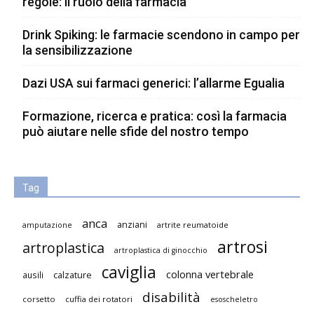
regole: il ruolo della farmacia
Drink Spiking: le farmacie scendono in campo per
la sensibilizzazione
Dazi USA sui farmaci generici: l’allarme Egualia
Formazione, ricerca e pratica: così la farmacia
può aiutare nelle sfide del nostro tempo
Tag
anca
anziani
artrite reumatoide
amputazione
artrosi
artroplastica
artroplastica di ginocchio
caviglia
colonna vertebrale
ausili
calzature
disabilità
corsetto
cuffia dei rotatori
esoscheletro