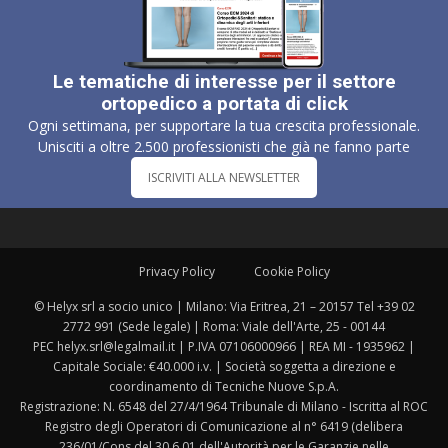
Le tematiche di interesse per il settore
ortopedico a portata di click
Ogni settimana, per supportare la tua crescita professionale.
Unisciti a oltre 2.500 professionisti che già ne fanno parte
ISCRIVITI ALLA NEWSLETTER
Privacy Policy
Cookie Policy
© Helyx srl a socio unico | Milano: Via Eritrea, 21 – 20157 Tel +39 02
2772 991 (Sede legale) | Roma: Viale dell'Arte, 25 - 00144
PEC helyx.srl@legalmail.it | P.IVA 07106000966 | REA MI - 1935962 |
Capitale Sociale: €40.000 i.v. | Società soggetta a direzione e
coordinamento di Tecniche Nuove S.p.A.
Registrazione: N. 6548 del 27/4/1964 Tribunale di Milano - Iscritta al ROC
Registro degli Operatori di Comunicazione al n° 6419 (delibera
236/01/Cons del 30.6.01 dell'Autorità per le Garanzie nelle