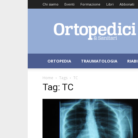
Chi siamo
Eventi
Formazione
Libri
Abbonati
Ortopedici
e
Sanitari
ORTOPEDIA
TRAUMATOLOGIA
RIAB
Home
Tags
TC
Tag: TC