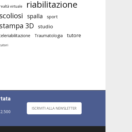
riabilitazione
realtà virtuale
scoliosi
spalla
sport
stampa 3D
studio
tutore
teleriabilitazione
Traumatologia
tutori
rtata
ISCRIVITI ALLA NEWSLETTER
 2.500