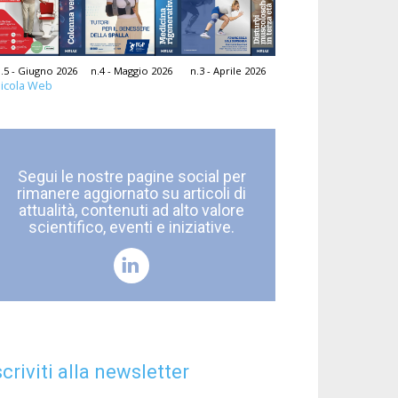
.5 - Giugno 2026
n.4 - Maggio 2026
n.3 - Aprile 2026
icola Web
Segui le nostre pagine social per
rimanere aggiornato su articoli di
attualità, contenuti ad alto valore
scientifico, eventi e iniziative.
scriviti alla newsletter