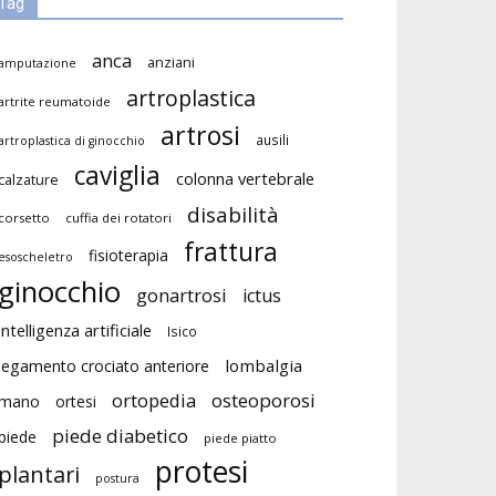
Tag
anca
anziani
amputazione
artroplastica
artrite reumatoide
artrosi
ausili
artroplastica di ginocchio
caviglia
colonna vertebrale
calzature
disabilità
corsetto
cuffia dei rotatori
frattura
fisioterapia
esoscheletro
ginocchio
gonartrosi
ictus
intelligenza artificiale
Isico
lombalgia
legamento crociato anteriore
ortopedia
osteoporosi
mano
ortesi
piede diabetico
piede
piede piatto
protesi
plantari
postura