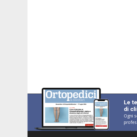
Le t
di cl
Ogni s
profes