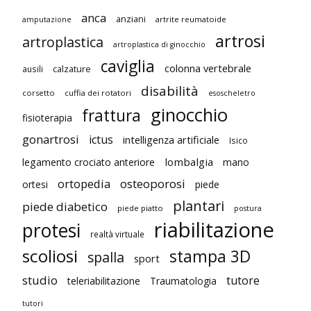
anca
anziani
artrite reumatoide
amputazione
artrosi
artroplastica
artroplastica di ginocchio
caviglia
colonna vertebrale
ausili
calzature
disabilità
corsetto
cuffia dei rotatori
esoscheletro
ginocchio
frattura
fisioterapia
gonartrosi
ictus
intelligenza artificiale
Isico
lombalgia
legamento crociato anteriore
mano
ortopedia
osteoporosi
ortesi
piede
plantari
piede diabetico
piede piatto
postura
riabilitazione
protesi
realtà virtuale
scoliosi
stampa 3D
spalla
sport
studio
tutore
teleriabilitazione
Traumatologia
tutori