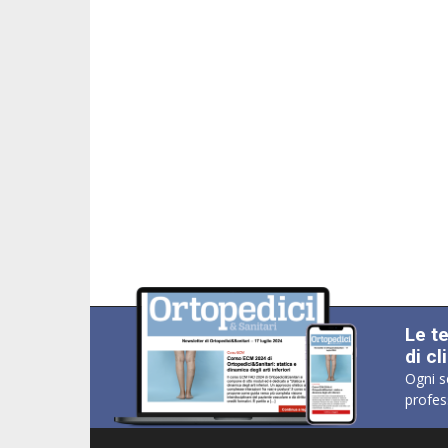
Le t
di cl
Ogni s
profes