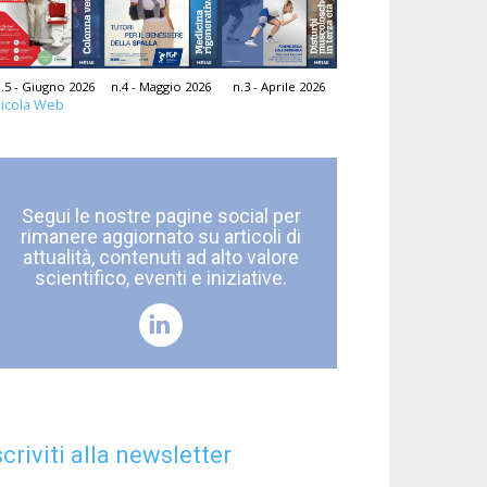
.5 - Giugno 2026
n.4 - Maggio 2026
n.3 - Aprile 2026
icola Web
Segui le nostre pagine social per
rimanere aggiornato su articoli di
attualità, contenuti ad alto valore
scientifico, eventi e iniziative.
scriviti alla newsletter