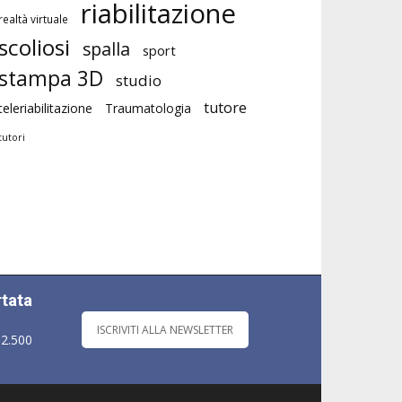
riabilitazione
realtà virtuale
scoliosi
spalla
sport
stampa 3D
studio
tutore
teleriabilitazione
Traumatologia
tutori
rtata
ISCRIVITI ALLA NEWSLETTER
 2.500