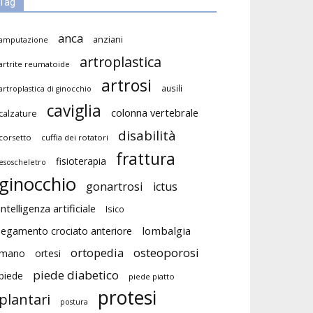
Tag
anca
anziani
amputazione
artroplastica
artrite reumatoide
artrosi
ausili
artroplastica di ginocchio
caviglia
colonna vertebrale
calzature
disabilità
corsetto
cuffia dei rotatori
frattura
fisioterapia
esoscheletro
ginocchio
gonartrosi
ictus
intelligenza artificiale
Isico
lombalgia
legamento crociato anteriore
ortopedia
osteoporosi
mano
ortesi
piede diabetico
piede
piede piatto
protesi
plantari
postura