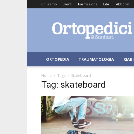
Chi siamo
Eventi
Formazione
Libri
Abbonati
Ortopedici
e
Sanitari
ORTOPEDIA
TRAUMATOLOGIA
RIAB
Home
Tags
Skateboard
Tag: skateboard