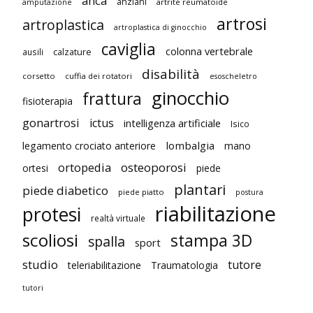
anca
anziani
artrite reumatoide
amputazione
artrosi
artroplastica
artroplastica di ginocchio
caviglia
colonna vertebrale
ausili
calzature
disabilità
corsetto
cuffia dei rotatori
esoscheletro
ginocchio
frattura
fisioterapia
gonartrosi
ictus
intelligenza artificiale
Isico
lombalgia
legamento crociato anteriore
mano
ortopedia
osteoporosi
ortesi
piede
plantari
piede diabetico
piede piatto
postura
riabilitazione
protesi
realtà virtuale
scoliosi
stampa 3D
spalla
sport
studio
tutore
teleriabilitazione
Traumatologia
tutori