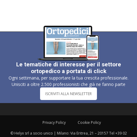
Le tematiche di interesse per il settore
ortopedico a portata di click
Ogni settimana, per supportare la tua crescita professionale.
Unisciti a oltre 2.500 professionisti che già ne fanno parte
ISCRIVITI ALLA NEWSLETTER
Privacy Policy
Cookie Policy
© Helyx srl a socio unico | Milano: Via Eritrea, 21 – 20157 Tel +39 02