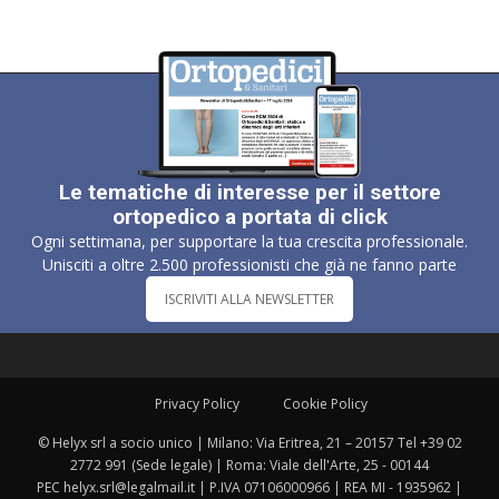
Le tematiche di interesse per il settore
ortopedico a portata di click
Ogni settimana, per supportare la tua crescita professionale.
Unisciti a oltre 2.500 professionisti che già ne fanno parte
ISCRIVITI ALLA NEWSLETTER
Privacy Policy
Cookie Policy
© Helyx srl a socio unico | Milano: Via Eritrea, 21 – 20157 Tel +39 02
2772 991 (Sede legale) | Roma: Viale dell'Arte, 25 - 00144
PEC helyx.srl@legalmail.it | P.IVA 07106000966 | REA MI - 1935962 |