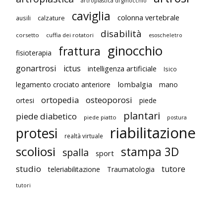
artroplastica di ginocchio
caviglia
colonna vertebrale
ausili
calzature
disabilità
corsetto
cuffia dei rotatori
esoscheletro
ginocchio
frattura
fisioterapia
gonartrosi
ictus
intelligenza artificiale
Isico
lombalgia
legamento crociato anteriore
mano
ortopedia
osteoporosi
ortesi
piede
plantari
piede diabetico
piede piatto
postura
riabilitazione
protesi
realtà virtuale
scoliosi
stampa 3D
spalla
sport
studio
tutore
teleriabilitazione
Traumatologia
tutori