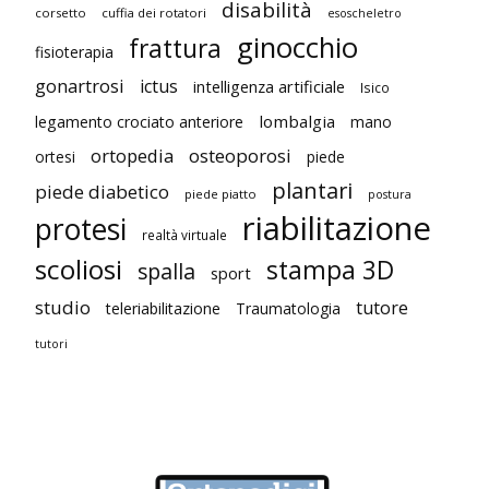
disabilità
corsetto
cuffia dei rotatori
esoscheletro
ginocchio
frattura
fisioterapia
gonartrosi
ictus
intelligenza artificiale
Isico
lombalgia
legamento crociato anteriore
mano
ortopedia
osteoporosi
ortesi
piede
plantari
piede diabetico
piede piatto
postura
riabilitazione
protesi
realtà virtuale
scoliosi
stampa 3D
spalla
sport
studio
tutore
teleriabilitazione
Traumatologia
tutori