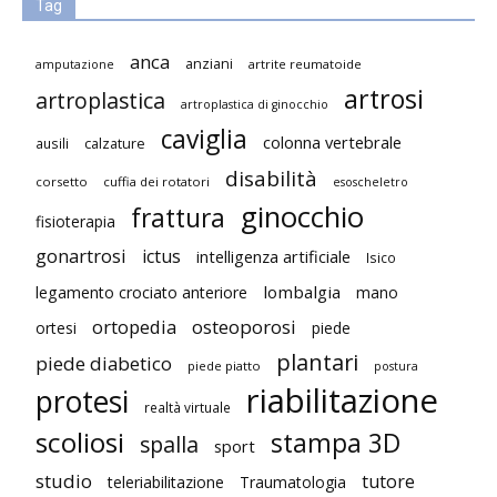
Tag
anca
anziani
artrite reumatoide
amputazione
artrosi
artroplastica
artroplastica di ginocchio
caviglia
colonna vertebrale
ausili
calzature
disabilità
corsetto
cuffia dei rotatori
esoscheletro
ginocchio
frattura
fisioterapia
gonartrosi
ictus
intelligenza artificiale
Isico
lombalgia
legamento crociato anteriore
mano
ortopedia
osteoporosi
ortesi
piede
plantari
piede diabetico
piede piatto
postura
riabilitazione
protesi
realtà virtuale
scoliosi
stampa 3D
spalla
sport
studio
tutore
teleriabilitazione
Traumatologia