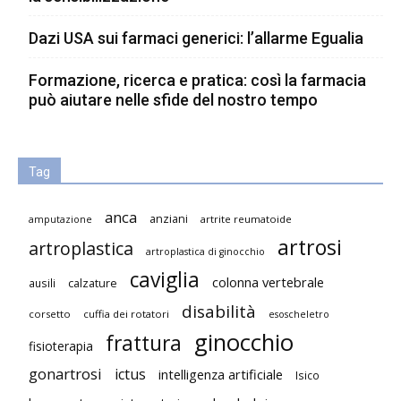
Dazi USA sui farmaci generici: l’allarme Egualia
Formazione, ricerca e pratica: così la farmacia
può aiutare nelle sfide del nostro tempo
Tag
anca
anziani
artrite reumatoide
amputazione
artrosi
artroplastica
artroplastica di ginocchio
caviglia
colonna vertebrale
ausili
calzature
disabilità
corsetto
cuffia dei rotatori
esoscheletro
ginocchio
frattura
fisioterapia
gonartrosi
ictus
intelligenza artificiale
Isico