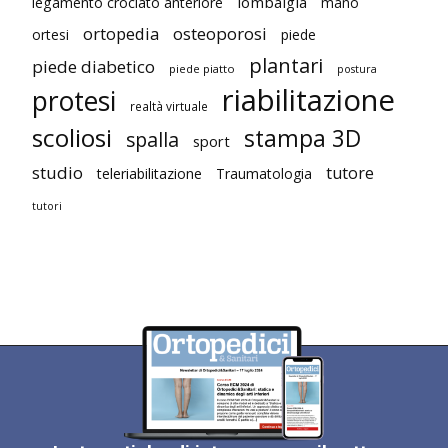
lombalgia
legamento crociato anteriore
mano
ortopedia
osteoporosi
ortesi
piede
plantari
piede diabetico
piede piatto
postura
riabilitazione
protesi
realtà virtuale
scoliosi
stampa 3D
spalla
sport
studio
tutore
teleriabilitazione
Traumatologia
tutori