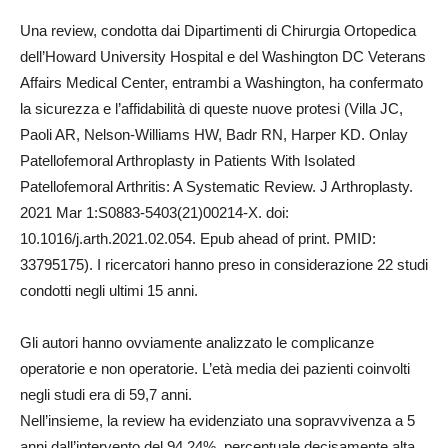
Una review, condotta dai Dipartimenti di Chirurgia Ortopedica
dell’Howard University Hospital e del Washington DC Veterans
Affairs Medical Center, entrambi a Washington, ha confermato
la sicurezza e l’affidabilità di queste nuove protesi (Villa JC,
Paoli AR, Nelson-Williams HW, Badr RN, Harper KD. Onlay
Patellofemoral Arthroplasty in Patients With Isolated
Patellofemoral Arthritis: A Systematic Review. J Arthroplasty.
2021 Mar 1:S0883-5403(21)00214-X. doi:
10.1016/j.arth.2021.02.054. Epub ahead of print. PMID:
33795175). I ricercatori hanno preso in considerazione 22 studi
condotti negli ultimi 15 anni.
Gli autori hanno ovviamente analizzato le complicanze
operatorie e non operatorie. L’età media dei pazienti coinvolti
negli studi era di 59,7 anni.
Nell’insieme, la review ha evidenziato una sopravvivenza a 5
anni dall’intervento del 94,24%, percentuale decisamente alta.