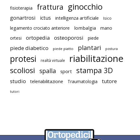
ginocchio
frattura
fisioterapia
gonartrosi
ictus
intelligenza artificiale
Isico
lombalgia
legamento crociato anteriore
mano
ortopedia
osteoporosi
ortesi
piede
plantari
piede diabetico
piede piatto
postura
riabilitazione
protesi
realtà virtuale
scoliosi
stampa 3D
spalla
sport
studio
tutore
teleriabilitazione
Traumatologia
tutori