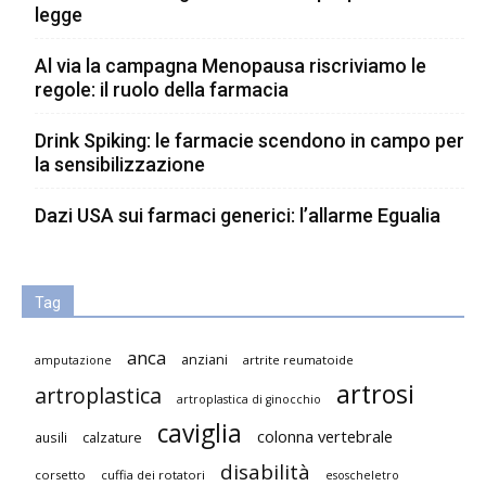
legge
Al via la campagna Menopausa riscriviamo le
regole: il ruolo della farmacia
Drink Spiking: le farmacie scendono in campo per
la sensibilizzazione
Dazi USA sui farmaci generici: l’allarme Egualia
Tag
anca
anziani
artrite reumatoide
amputazione
artrosi
artroplastica
artroplastica di ginocchio
caviglia
colonna vertebrale
ausili
calzature
disabilità
corsetto
cuffia dei rotatori
esoscheletro