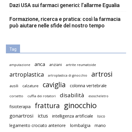
Dazi USA sui farmaci generici: l’allarme Egualia
Formazione, ricerca e pratica: così la farmacia
può aiutare nelle sfide del nostro tempo
Tag
anca
anziani
artrite reumatoide
amputazione
artrosi
artroplastica
artroplastica di ginocchio
caviglia
colonna vertebrale
ausili
calzature
disabilità
corsetto
cuffia dei rotatori
esoscheletro
ginocchio
frattura
fisioterapia
gonartrosi
ictus
intelligenza artificiale
Isico
lombalgia
legamento crociato anteriore
mano