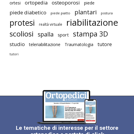
ortopedia
osteoporosi
ortesi
piede
plantari
piede diabetico
piede piatto
postura
riabilitazione
protesi
realtà virtuale
scoliosi
stampa 3D
spalla
sport
studio
tutore
teleriabilitazione
Traumatologia
tutori
Le tematiche di interesse per il settore