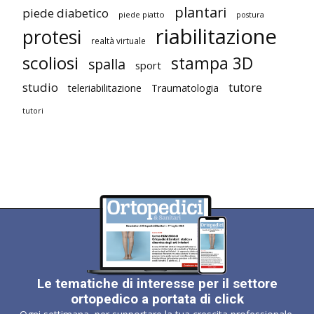
plantari
piede diabetico
piede piatto
postura
riabilitazione
protesi
realtà virtuale
scoliosi
stampa 3D
spalla
sport
studio
tutore
teleriabilitazione
Traumatologia
tutori
Le tematiche di interesse per il settore
ortopedico a portata di click