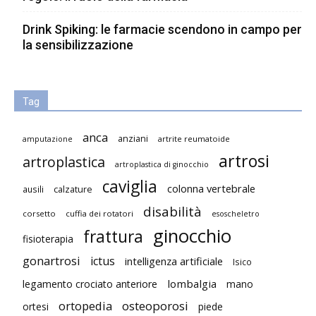
Drink Spiking: le farmacie scendono in campo per
la sensibilizzazione
Tag
anca
anziani
artrite reumatoide
amputazione
artrosi
artroplastica
artroplastica di ginocchio
caviglia
colonna vertebrale
ausili
calzature
disabilità
corsetto
cuffia dei rotatori
esoscheletro
ginocchio
frattura
fisioterapia
gonartrosi
ictus
intelligenza artificiale
Isico
lombalgia
legamento crociato anteriore
mano
ortopedia
osteoporosi
ortesi
piede