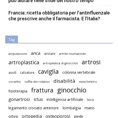
può aiutare nelle sfide del nostro tempo
Francia: ricetta obbligatoria per l’antinfluenzale
che prescrive anche il farmacista. E l’Italia?
Tag
anca
anziani
artrite reumatoide
amputazione
artrosi
artroplastica
artroplastica di ginocchio
caviglia
colonna vertebrale
ausili
calzature
disabilità
corsetto
cuffia dei rotatori
esoscheletro
ginocchio
frattura
fisioterapia
gonartrosi
ictus
intelligenza artificiale
Isico
lombalgia
legamento crociato anteriore
mano
ortopedia
osteoporosi
ortesi
piede