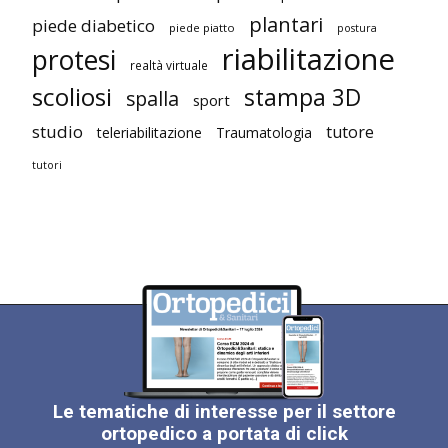
plantari
piede diabetico
piede piatto
postura
riabilitazione
protesi
realtà virtuale
scoliosi
stampa 3D
spalla
sport
studio
tutore
teleriabilitazione
Traumatologia
tutori
Le tematiche di interesse per il settore
ortopedico a portata di click