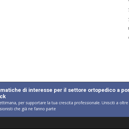
ematiche di interesse per il settore ortopedico a po
ick
ettimana, per supportare la tua crescita professionale. Unisciti a oltre
sionisti che già ne fanno parte