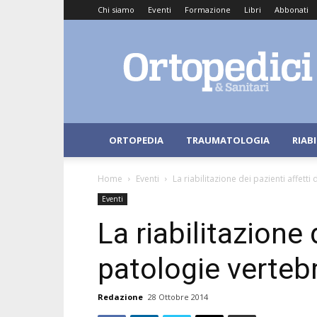
Chi siamo
Eventi
Formazione
Libri
Abbonati
Ortopedici
e
Sanitari
ORTOPEDIA
TRAUMATOLOGIA
RIAB
Home
Eventi
La riabilitazione dei pazienti affetti
Eventi
La riabilitazione 
patologie vertebr
Redazione
28 Ottobre 2014