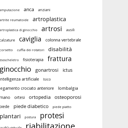
anca
anziani
amputazione
artroplastica
artrite reumatoide
artrosi
ausili
artroplastica di ginocchio
caviglia
colonna vertebrale
calzature
disabilità
corsetto
cuffia dei rotatori
frattura
fisioterapia
esoscheletro
ginocchio
gonartrosi
ictus
intelligenza artificiale
Isico
lombalgia
legamento crociato anteriore
ortopedia
osteoporosi
mano
ortesi
piede diabetico
piede
piede piatto
protesi
plantari
postura
riabilitazione
realtà virtuale